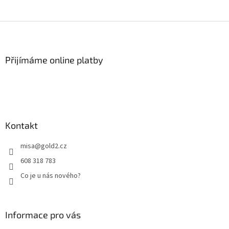
Z
á
p
a
Přijímáme online platby
t
í
Kontakt
misa
@
gold2.cz
608 318 783
Co je u nás nového?
Informace pro vás