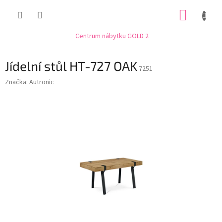
Přejít
NÁKUP
na
obsah
KOŠÍK
Centrum nábytku GOLD 2
Jídelní stůl HT-727 OAK
7251
Značka:
Autronic