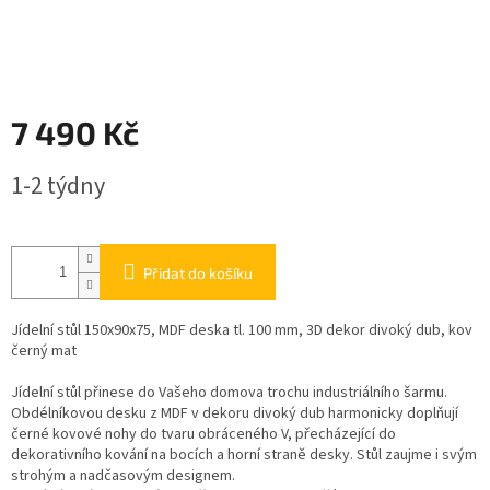
7 490 Kč
Měrná
1-2 týdny
cena:
Přidat do košíku
Jídelní stůl 150x90x75, MDF deska tl. 100 mm, 3D dekor divoký dub, kov
černý mat
Jídelní stůl přinese do Vašeho domova trochu industriálního šarmu.
Obdélníkovou desku z MDF v dekoru divoký dub harmonicky doplňují
černé kovové nohy do tvaru obráceného V, přecházející do
dekorativního kování na bocích a horní straně desky. Stůl zaujme i svým
strohým a nadčasovým designem.