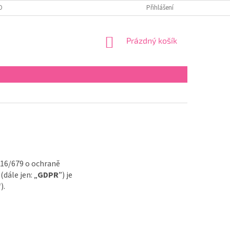
OBNÍCH ÚDAJŮ
Přihlášení
NÁKUPNÍ
Prázdný košík
KOŠÍK
016/679 o ochraně
dále jen: „
GDPR
”) je
).