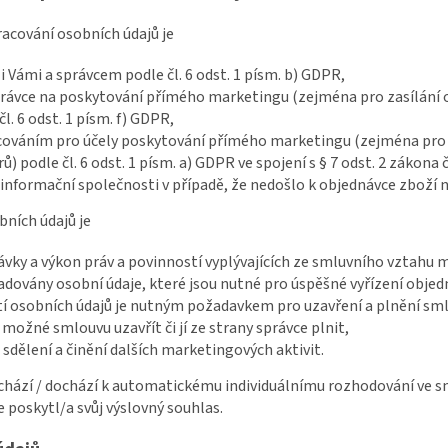
cování osobních údajů je
 Vámi a správcem podle čl. 6 odst. 1 písm. b) GDPR,
rávce na poskytování přímého marketingu (zejména pro zasílání 
l. 6 odst. 1 písm. f) GDPR,
acováním pro účely poskytování přímého marketingu (zejména pro
) podle čl. 6 odst. 1 písm. a) GDPR ve spojení s § 7 odst. 2 zákona č
informační společnosti v případě, že nedošlo k objednávce zboží n
bních údajů je
návky a výkon práv a povinností vyplývajících ze smluvního vztahu 
adovány osobní údaje, které jsou nutné pro úspěšné vyřízení objed
í osobních údajů je nutným požadavkem pro uzavření a plnění sml
možné smlouvu uzavřít či jí ze strany správce plnit,
sdělení a činění dalších marketingových aktivit.
ochází / dochází k automatickému individuálnímu rozhodování ve sm
poskytl/a svůj výslovný souhlas.