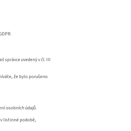
 GDPR.
správce uvedený v čl. III
níváte, že bylo porušeno
ení osobních údajů.
 v listinné podobě,