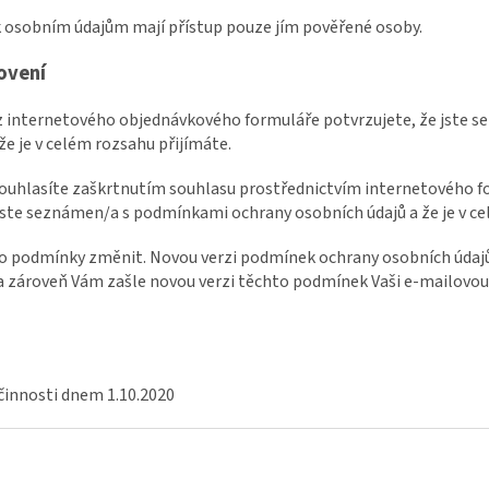
 k osobním údajům mají přístup pouze jím pověřené osoby.
ovení
z internetového objednávkového formuláře potvrzujete, že jste
že je v celém rozsahu přijímáte.
ouhlasíte zaškrtnutím souhlasu prostřednictvím internetového f
jste seznámen/a s podmínkami ochrany osobních údajů a že je v ce
to podmínky změnit. Novou verzi podmínek ochrany osobních údajů
a zároveň Vám zašle novou verzi těchto podmínek Vaši e-mailovou 
činnosti dnem 1.10.2020