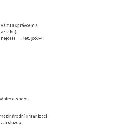
i Vámi a správcem a
 vztahu).
ejdéle …. let, jsou-li
ováním e-shopu,
mezinárodní organizaci.
vých služeb.