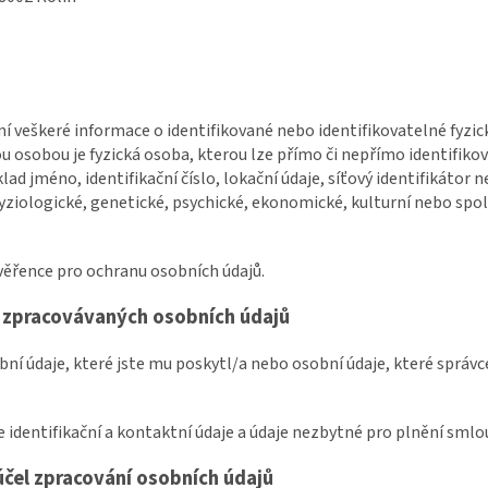
mí veškeré informace o identifikované nebo identifikovatelné fyzic
ou osobou je fyzická osoba, kterou lze přímo či nepřímo identifi
klad jméno, identifikační číslo, lokační údaje, síťový identifikátor n
 fyziologické, genetické, psychické, ekonomické, kulturní nebo spo
věřence pro ochranu osobních údajů.
e zpracovávaných osobních údajů
bní údaje, které jste mu poskytl/a nebo osobní údaje, které správc
e identifikační a kontaktní údaje a údaje nezbytné pro plnění smlo
čel zpracování osobních údajů