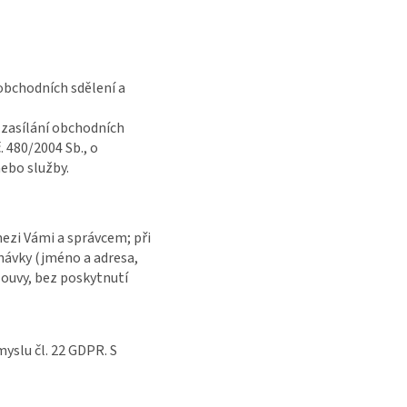
obchodních sdělení a
 zasílání obchodních
. 480/2004 Sb., o
ebo služby.
mezi Vámi a správcem; při
návky (jméno a adresa,
ouvy, bez poskytnutí
yslu čl. 22 GDPR. S