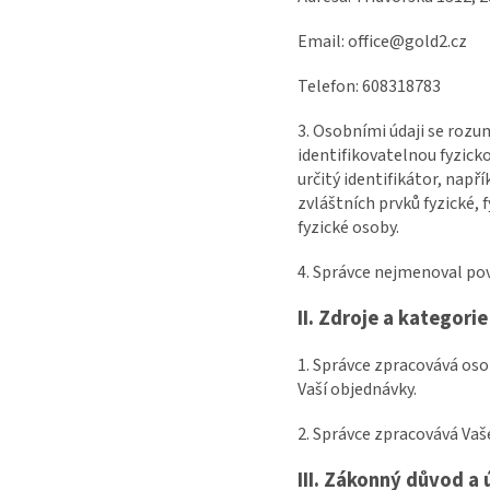
Email: office@gold2.cz
Telefon: 608318783
3. Osobními údaji se rozu
identifikovatelnou fyzick
určitý identifikátor, napří
zvláštních prvků fyzické,
fyzické osoby.
4. Správce nejmenoval po
II.
Zdroje a kategori
1. Správce zpracovává oso
Vaší objednávky.
2. Správce zpracovává Vaš
III.
Zákonný důvod a ú