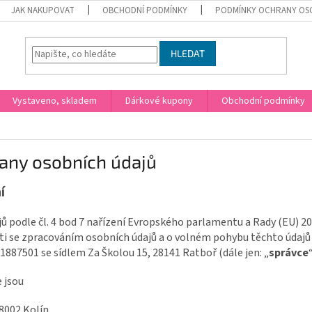
JAK NAKUPOVAT
OBCHODNÍ PODMÍNKY
PODMÍNKY OCHRANY OS
HLEDAT
Vystaveno, skladem
Dárkové kupony
Obchodní podmínky
any osobních údajů
í
ů podle čl. 4 bod 7 nařízení Evropského parlamentu a Rady (EU) 2
sti se zpracováním osobních údajů a o volném pohybu těchto údajů (
887501 se sídlem Za Školou 15, 28141 Ratboř (dále jen: „
správce
“
e jsou
28002 Kolín