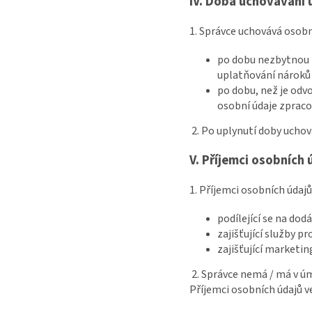
IV.
Doba uchovávání 
1. Správce uchovává osobn
po dobu nezbytnou k
uplatňování nároků 
po dobu, než je odv
osobní údaje zpraco
2. Po uplynutí doby ucho
V.
Příjemci osobních 
1. Příjemci osobních údaj
podílející se na dod
zajišťující služby p
zajišťující marketin
2. Správce nemá / má v ú
Příjemci osobních údajů v