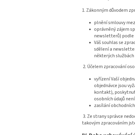
1. Zákonným důvodem zpra
plnění smlouvy mezi
oprávněný zájem sp
newsletterů) podle č
Váš souhlas se zpr
sdělení a newsletterů
některých službách 
2. Účelem zpracování oso
vyřízení Vaší objed
objednávce jsou vyž
kontakt), poskytnut
osobních údajů není 
zasílání obchodních 
3. Ze strany správce ned
takovým zpracováním jste 