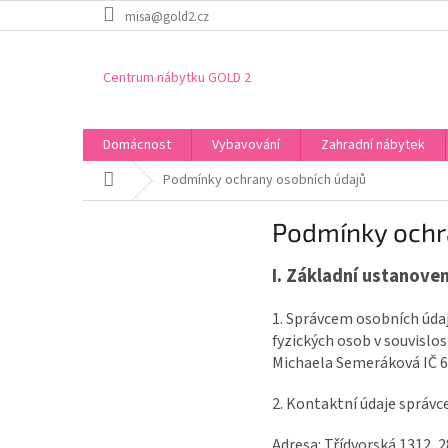
Přejít
misa@gold2.cz
na
obsah
Centrum nábytku GOLD 2
Domácnost
Vybavování
Zahradní nábytek
Domů
Podmínky ochrany osobních údajů
Podmínky ochr
I.
Základní ustanoven
1. Správcem osobních údaj
fyzických osob v souvislo
Michaela Semeráková IČ 61
2. Kontaktní údaje správc
Adresa: Třídvorská 1312, 