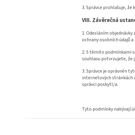
3. Správce prohlašuje, že
VIII.
Závěrečná ustan
1. Odesláním objednávky 
ochrany osobních údajů a 
2. S těmito podmínkami s
souhlasu potvrzujete, že 
3. Správce je oprávněn ty
internetových stránkách 
správci poskytl/a.
Tyto podmínky nabývají ú
Z
á
p