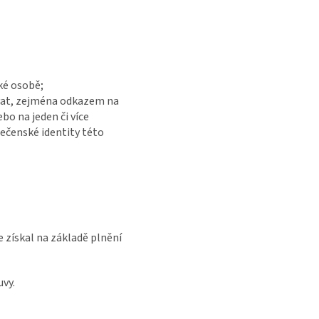
ké osobě;
kovat, zejména odkazem na
ebo na jeden či více
lečenské identity této
e získal na základě plnění
uvy.