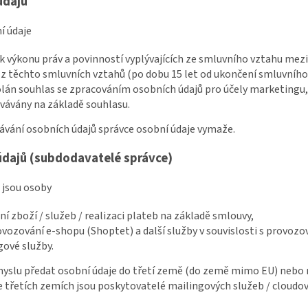
údajů
í údaje
 výkonu práv a povinností vyplývajících ze smluvního vztahu mez
z těchto smluvních vztahů (po dobu 15 let od ukončení smluvního
olán souhlas se zpracováním osobních údajů pro účely marketingu, n
vávány na základě souhlasu.
vávání osobních údajů správce osobní údaje vymaže.
údajů (subdodavatelé správce)
ů jsou osoby
ání zboží / služeb / realizaci plateb na základě smlouvy,
rovozování e-shopu (Shoptet) a další služby v souvislosti s provoz
gové služby.
myslu předat osobní údaje do třetí země (do země mimo EU) nebo 
e třetích zemích jsou poskytovatelé mailingových služeb / cloudo