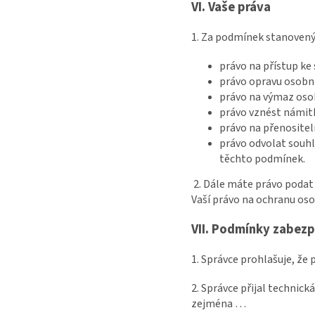
VI.
Vaše práva
1. Za podmínek stanoven
právo na přístup ke
právo opravu osobní
právo na výmaz osob
právo vznést námitk
právo na přenositeln
právo odvolat souhl
těchto podmínek.
2. Dále máte právo podat
Vaší právo na ochranu oso
VII.
Podmínky zabezpe
1. Správce prohlašuje, že
2. Správce přijal technick
zejména …