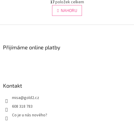
r
17
položek celkem
v
á
l
NAHORU
n
á
k
d
o
v
Z
a
á
c
á
n
í
p
í
p
a
Přijímáme online platby
r
t
v
í
k
y
v
ý
p
Kontakt
i
s
misa
@
gold2.cz
u
608 318 783
Co je u nás nového?