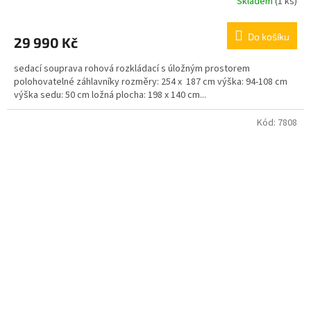
Skladem
(1 ks)
Do košíku
29 990 Kč
sedací souprava rohová rozkládací s úložným prostorem
polohovatelné záhlavníky rozměry: 254 x 187 cm výška: 94-108 cm
výška sedu: 50 cm ložná plocha: 198 x 140 cm...
Kód:
7808