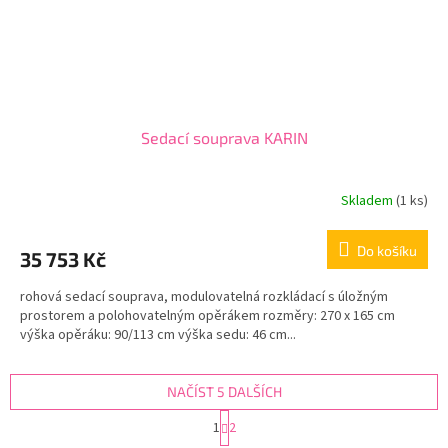
Sedací souprava KARIN
Skladem
(1 ks)
Do košíku
35 753 Kč
rohová sedací souprava, modulovatelná rozkládací s úložným
prostorem a polohovatelným opěrákem rozměry: 270 x 165 cm
výška opěráku: 90/113 cm výška sedu: 46 cm...
NAČÍST 5 DALŠÍCH
S
1
2
t
O