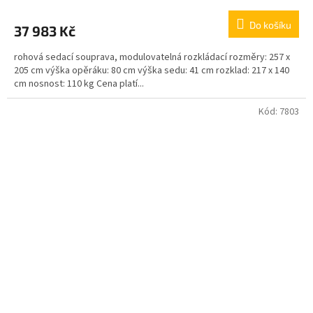
Do košíku
37 983 Kč
rohová sedací souprava, modulovatelná rozkládací rozměry: 257 x
205 cm výška opěráku: 80 cm výška sedu: 41 cm rozklad: 217 x 140
cm nosnost: 110 kg Cena platí...
Kód:
7803