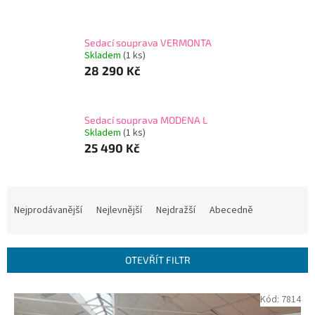
Sedací souprava VERMONTA
Skladem
(1 ks)
28 290 Kč
Sedací souprava MODENA L
Skladem
(1 ks)
25 490 Kč
Ř
a
Nejprodávanější
Nejlevnější
Nejdražší
Abecedně
z
e
n
OTEVŘÍT FILTR
í
p
V
Kód:
7814
r
ý