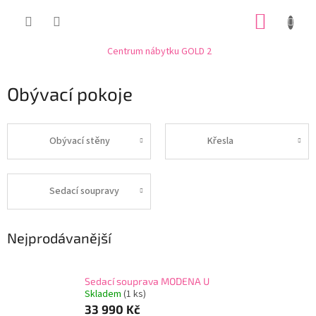
Přejít
NÁKUP
na
obsah
KOŠÍK
Centrum nábytku GOLD 2
Obývací pokoje
Obývací stěny
Křesla
Sedací soupravy
Nejprodávanější
Sedací souprava MODENA U
Skladem
(1 ks)
33 990 Kč