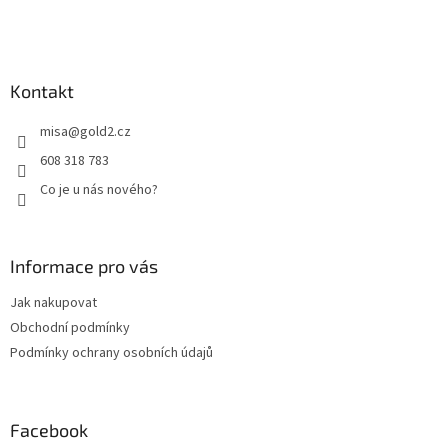
í
Kontakt
misa
@
gold2.cz
608 318 783
Co je u nás nového?
Informace pro vás
Jak nakupovat
Obchodní podmínky
Podmínky ochrany osobních údajů
Facebook