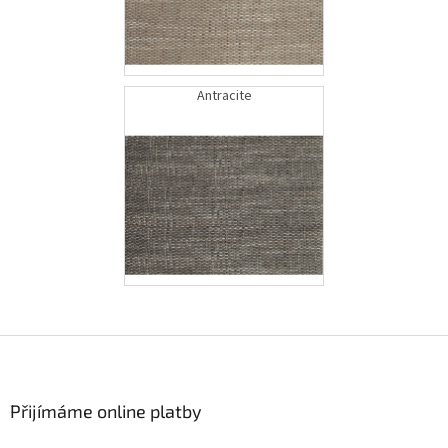
Antracite
Z
á
p
a
Přijímáme online platby
t