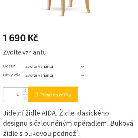
1 690 Kč
Měrná
Zvolte variantu
cena:
Odstín
Látky vše
Přidat do košíku
Jídelní židle AIDA. Židle klasického
designu s čalouněným opěradlem. Buková
židle s bukovou podnoží.