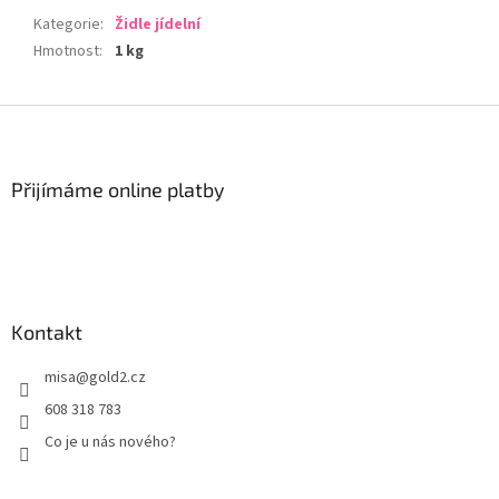
Kategorie
:
Židle jídelní
Hmotnost
:
1 kg
Z
á
p
a
Přijímáme online platby
t
í
Kontakt
misa
@
gold2.cz
608 318 783
Co je u nás nového?