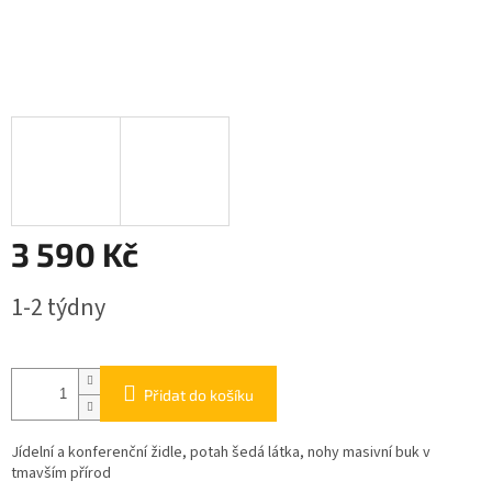
3 590 Kč
Měrná
1-2 týdny
cena:
Přidat do košíku
Jídelní a konferenční židle, potah šedá látka, nohy masivní buk v
tmavším přírod