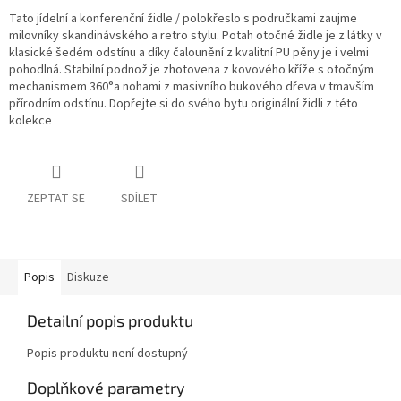
Tato jídelní a konferenční židle / polokřeslo s područkami zaujme
milovníky skandinávského a retro stylu. Potah otočné židle je z látky v
klasické šedém odstínu a díky čalounění z kvalitní PU pěny je i velmi
pohodlná. Stabilní podnož je zhotovena z kovového kříže s otočným
mechanismem 360°a nohami z masivního bukového dřeva v tmavším
přírodním odstínu. Dopřejte si do svého bytu originální židli z této
kolekce
ZEPTAT SE
SDÍLET
Popis
Diskuze
Detailní popis produktu
Popis produktu není dostupný
Doplňkové parametry