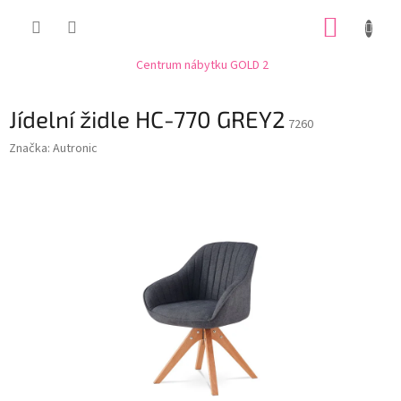
Přejít
NÁKUP
na
obsah
KOŠÍK
Centrum nábytku GOLD 2
Jídelní židle HC-770 GREY2
7260
Značka:
Autronic