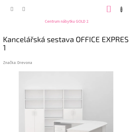
Přejít
NÁKUP
na
obsah
KOŠÍK
Centrum nábytku GOLD 2
Kancelářská sestava OFFICE EXPRES
1
Značka:
Drevona