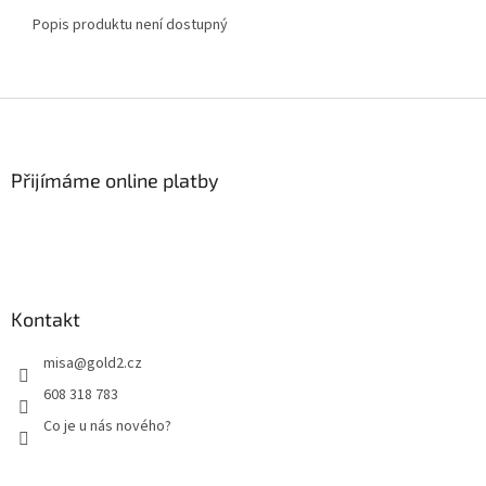
Popis produktu není dostupný
Z
á
p
a
Přijímáme online platby
t
í
Kontakt
misa
@
gold2.cz
608 318 783
Co je u nás nového?