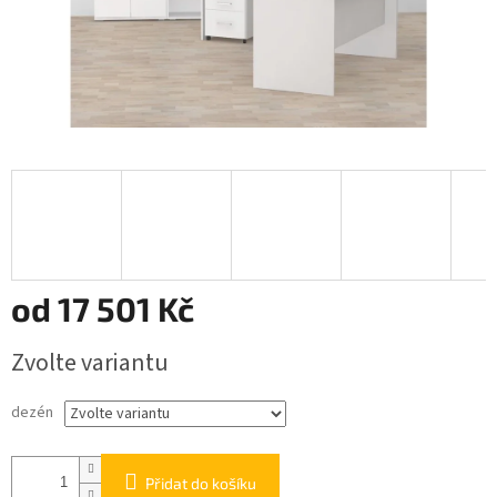
od
17 501 Kč
Měrná
Zvolte variantu
cena:
dezén
Přidat do košíku