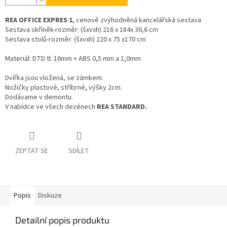
REA OFFICE EXPRES 1
, cenově zvýhodněná kancelářská sestava
Sestava skříněk-rozměr: (šxvxh) 216 x 184x 36,6 cm
Sestava stolů-rozměr: (šxvxh) 220 x 75 x170 cm
Materiál: DTD tl. 16mm + ABS 0,5 mm a 1,0mm
Dvířka jsou vložená, se zámkem.
Nožičky plastové, stříbrné, výšky 2cm.
Dodávame v demontu.
V nabídce ve všech dezénech
REA STANDARD.
ZEPTAT SE
SDÍLET
Popis
Diskuze
Detailní popis produktu