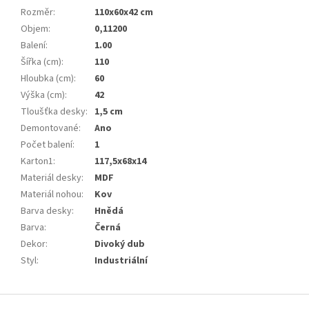
Rozměr
:
110x60x42 cm
Objem
:
0,11200
Balení
:
1.00
Šířka (cm)
:
110
Hloubka (cm)
:
60
Výška (cm)
:
42
Tloušťka desky
:
1,5 cm
Demontované
:
Ano
Počet balení
:
1
Karton1
:
117,5x68x14
Materiál desky
:
MDF
Materiál nohou
:
Kov
Barva desky
:
Hnědá
Barva
:
Černá
Dekor
:
Divoký dub
Styl
:
Industriální
Z