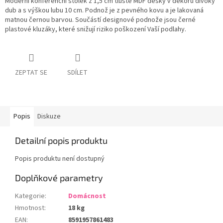
Moderní konferenční stolek z 1,5 cm tlusté MDF desky v dekoru divoký
dub a s výškou lubu 10 cm. Podnož je z pevného kovu a je lakovaná
matnou černou barvou. Součástí designové podnože jsou černé
plastové kluzáky, které snižují riziko poškození Vaší podlahy.
ZEPTAT SE
SDÍLET
Popis
Diskuze
Detailní popis produktu
Popis produktu není dostupný
Doplňkové parametry
Kategorie
:
Domácnost
Hmotnost
:
18 kg
EAN
:
8591957861483