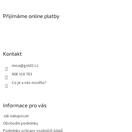
á
p
a
Přijímáme online platby
t
í
Kontakt
misa
@
gold2.cz
608 318 783
Co je u nás nového?
Informace pro vás
Jak nakupovat
Obchodní podmínky
Podmínky ochrany osobních údajů