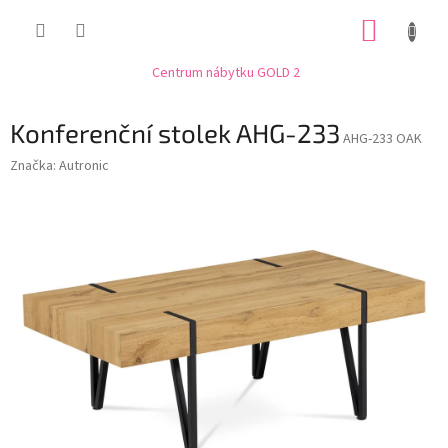
Přejít
NÁKUP
na
obsah
KOŠÍK
Centrum nábytku GOLD 2
Konferenční stolek AHG-233
AHG-233 OAK
Značka:
Autronic