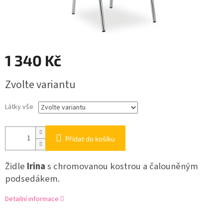
1 340 Kč
Měrná
Zvolte variantu
cena:
Látky vše
Přidat do košíku
Židle
Irina
s chromovanou kostrou a čalouněným
podsedákem.
Detailní informace