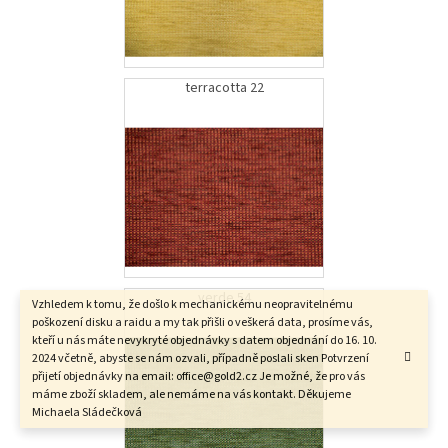
terracotta 22
verde 54
Vzhledem k tomu, že došlo k mechanickému neopravitelnému
poškození disku a raidu a my tak přišli o veškerá data, prosíme vás,
kteří u nás máte nevykryté objednávky s datem objednání do 16. 10.
2024 včetně, abyste se nám ozvali, případně poslali sken Potvrzení
přijetí objednávky na email: office@gold2.cz Je možné, že pro vás
máme zboží skladem, ale nemáme na vás kontakt. Děkujeme
Michaela Sládečková