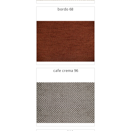
bordo 68
cafe crema 96
bEK