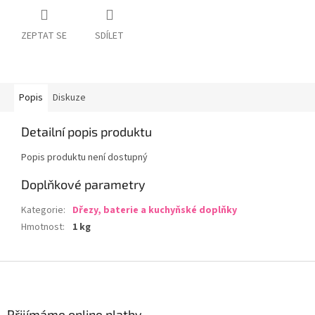
ZEPTAT SE
SDÍLET
Popis
Diskuze
Detailní popis produktu
Popis produktu není dostupný
Doplňkové parametry
Kategorie
:
Dřezy, baterie a kuchyňské doplňky
Hmotnost
:
1 kg
Z
á
p
a
Přijímáme online platby