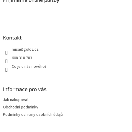
t
í
Kontakt
misa
@
gold2.cz
608 318 783
Co je u nás nového?
Informace pro vás
Jak nakupovat
Obchodní podmínky
Podmínky ochrany osobních údajů