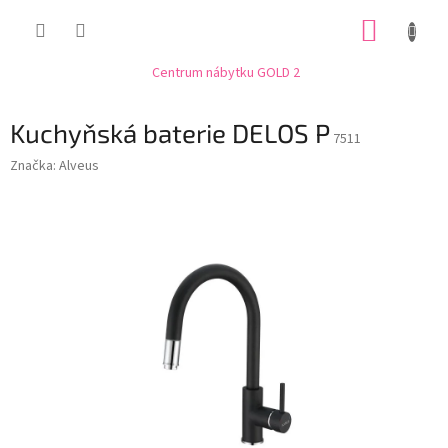
Přejít
NÁKUP
na
obsah
KOŠÍK
Centrum nábytku GOLD 2
Kuchyňská baterie DELOS P
7511
Značka:
Alveus