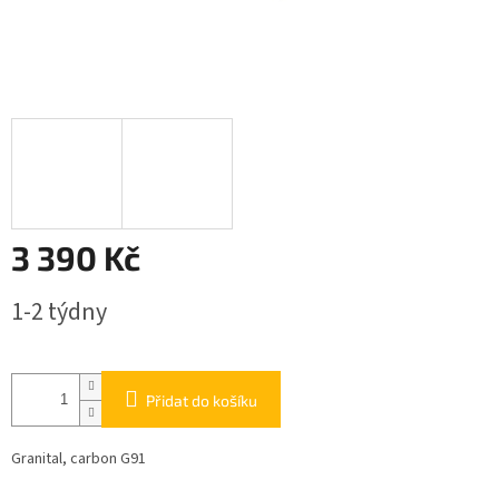
3 390 Kč
Měrná
1-2 týdny
cena:
Přidat do košíku
Granital, carbon G91