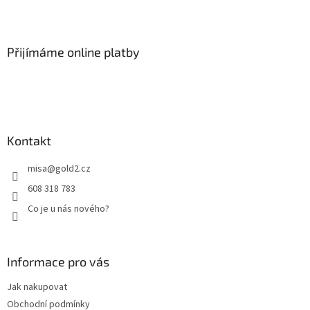
Z
á
p
a
Přijímáme online platby
t
í
Kontakt
misa
@
gold2.cz
608 318 783
Co je u nás nového?
Informace pro vás
Jak nakupovat
Obchodní podmínky