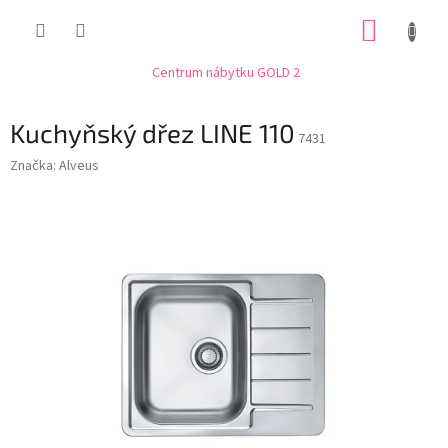
Přejít
NÁKUP
na
obsah
KOŠÍK
Centrum nábytku GOLD 2
Kuchyňský dřez LINE 110
7431
Značka:
Alveus