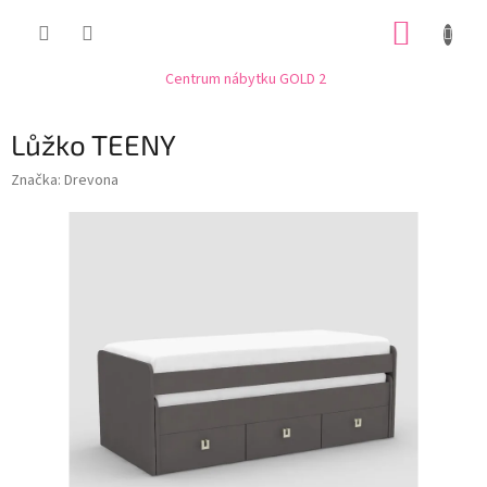
Přejít
NÁKUP
na
obsah
KOŠÍK
Centrum nábytku GOLD 2
Lůžko TEENY
Značka:
Drevona