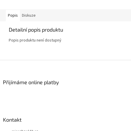
Popis
Diskuze
Detailní popis produktu
Popis produktu není dostupný
Z
á
p
a
Přijímáme online platby
t
í
Kontakt