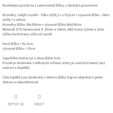
Rozkládací postel na 2 samostatná lůžka, s úložným prostorem
Rozměry: vnější rozměr - š96 x d205,5 x v74,5cm + výsuvné lůžko - š86 x
d199,7 x v50cm
Rozměry lůžka: 90x200cm + výsuvné lůžko 80x195cm
Materiál: DTD laminovaná tl. 25mm a 16mm, ABS hrany 0,5mm a 2mm
Výška horní hrany roštu od země:
horní lůžko = 61,5cm
výsuvné lůžko = 35cm
Zapuštění matrací je u obou lůžek 5cm.
Postel je dodávána s laťkovým roštem, který je součástí balení, bez
matrací a doplňků.
Čela šuplíků jsou dodávána v dekoru lůžka. Dají se objednat v jiném
dekoru a nakombinovat.
ZEPTAT SE
SDÍLET