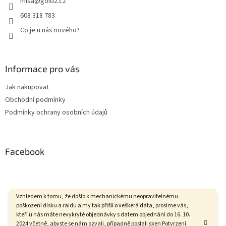
misa
@
gold2.cz
608 318 783
Co je u nás nového?
Informace pro vás
Jak nakupovat
Obchodní podmínky
Podmínky ochrany osobních údajů
Facebook
Vzhledem k tomu, že došlo k mechanickému neopravitelnému
Vytvořil Shoptet
poškození disku a raidu a my tak přišli o veškerá data, prosíme vás,
kteří u nás máte nevykryté objednávky s datem objednání do 16. 10.
2024 včetně, abyste se nám ozvali, případně poslali sken Potvrzení