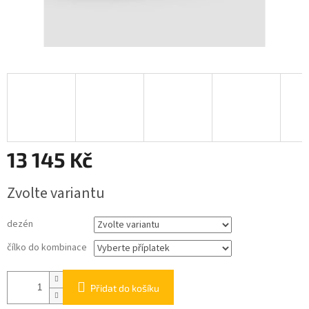
13 145 Kč
Měrná
Zvolte variantu
cena:
dezén
čílko do kombinace
Přidat do košíku