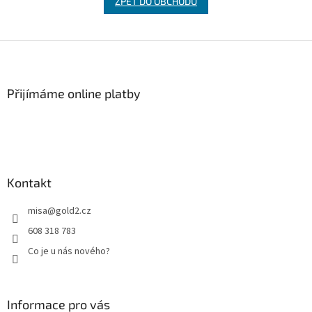
ZPĚT DO OBCHODU
Z
á
p
a
Přijímáme online platby
t
í
Kontakt
misa
@
gold2.cz
608 318 783
Co je u nás nového?
Informace pro vás