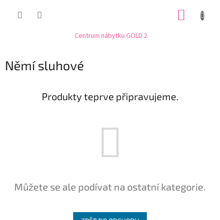
Přejít
NÁKUP
na
obsah
KOŠÍK
Centrum nábytku GOLD 2
Němí sluhové
Produkty teprve připravujeme.
Můžete se ale podívat na ostatní kategorie.