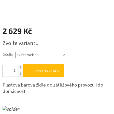
2 629 Kč
Měrná
Zvolte variantu
cena:
Odstín
Přidat do košíku
Plastová barová židle do zátěžového provozu i do
domácnosti.