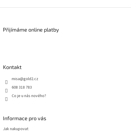
Z
á
p
a
Přijímáme online platby
t
í
Kontakt
misa
@
gold2.cz
608 318 783
Co je u nás nového?
Informace pro vás
Jak nakupovat