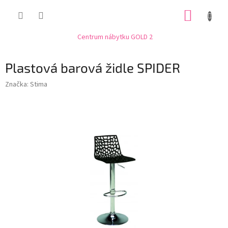
Přejít
NÁKUP
na
obsah
KOŠÍK
Centrum nábytku GOLD 2
Plastová barová židle SPIDER
Značka:
Stima