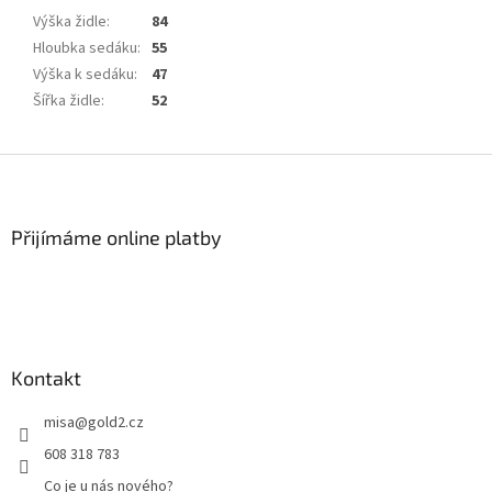
Výška židle
:
84
Hloubka sedáku
:
55
Výška k sedáku
:
47
Šířka židle
:
52
Z
á
p
a
Přijímáme online platby
t
í
Kontakt
misa
@
gold2.cz
608 318 783
Co je u nás nového?