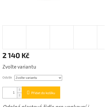
2 140 Kč
Měrná
Zvolte variantu
cena:
Odstín
Přidat do košíku