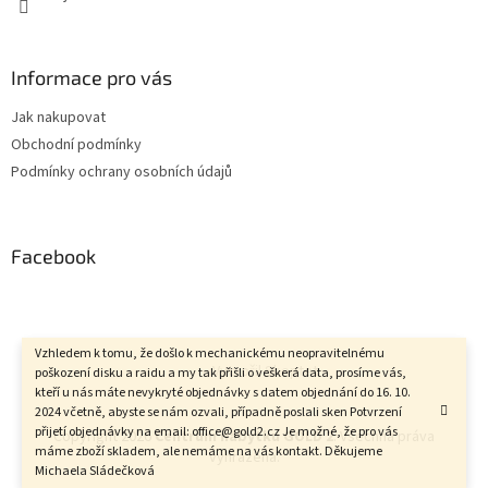
Informace pro vás
Jak nakupovat
Obchodní podmínky
Podmínky ochrany osobních údajů
Facebook
Vzhledem k tomu, že došlo k mechanickému neopravitelnému
Vytvořil Shoptet
poškození disku a raidu a my tak přišli o veškerá data, prosíme vás,
kteří u nás máte nevykryté objednávky s datem objednání do 16. 10.
2024 včetně, abyste se nám ozvali, případně poslali sken Potvrzení
přijetí objednávky na email: office@gold2.cz Je možné, že pro vás
Copyright 2026
Centrum nábytku GOLD 2
. Všechna práva
máme zboží skladem, ale nemáme na vás kontakt. Děkujeme
vyhrazena.
Michaela Sládečková