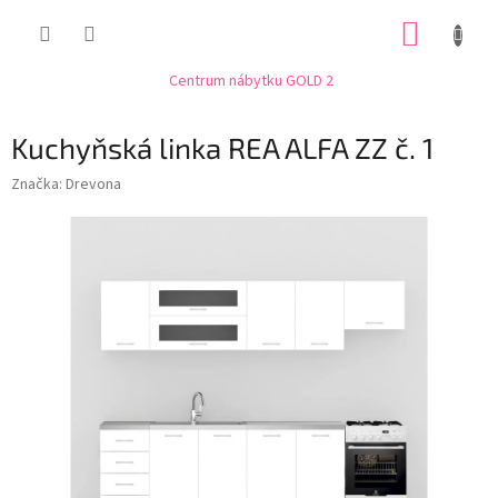
Přejít
NÁKUP
na
obsah
KOŠÍK
Centrum nábytku GOLD 2
Kuchyňská linka REA ALFA ZZ č. 1
Značka:
Drevona