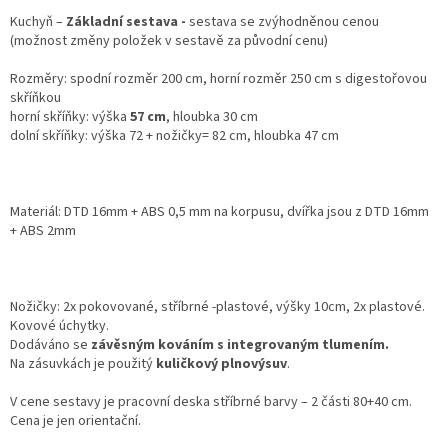
Kuchyň –
Základní sestava -
sestava se zvýhodněnou cenou
(možnost změny položek v sestavě za původní cenu)
Rozměry: spodní rozměr 200 cm, horní rozměr 250 cm s digestořovou
skříňkou
horní skříňky: výška
57
cm
, hloubka 30 cm
dolní skříňky: výška 72 + nožičky= 82 cm, hloubka 47 cm
Materiál: DTD 16mm + ABS 0,5 mm na korpusu, dvířka jsou z DTD 16mm
+ ABS 2mm
Nožičky: 2x pokovované, stříbrné -plastové, výšky 10cm, 2x plastové.
Kovové úchytky.
Dodáváno se
závěsným kováním s integrovaným tlumením.
Na zásuvkách je použitý
kuličkový plnovýsuv
.
V cene sestavy je pracovní deska stříbrné barvy – 2 části 80+40 cm.
Cena je jen orientační.