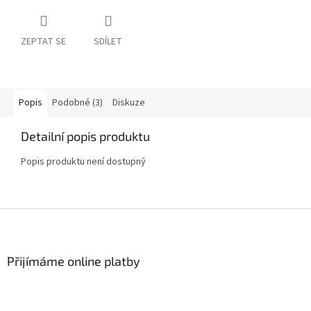
ZEPTAT SE
SDÍLET
Popis
Podobné (3)
Diskuze
Detailní popis produktu
Popis produktu není dostupný
Z
á
p
a
Přijímáme online platby
t
í