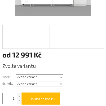
od
12 991 Kč
Měrná
Zvolte variantu
cena:
dezén
úchytky
Přidat do košíku