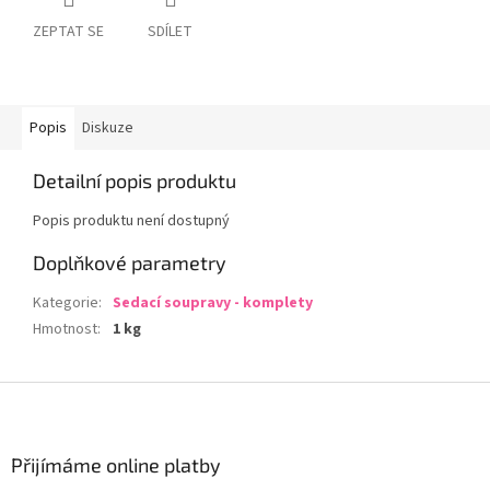
ZEPTAT SE
SDÍLET
Popis
Diskuze
Detailní popis produktu
Popis produktu není dostupný
Doplňkové parametry
Kategorie
:
Sedací soupravy - komplety
Hmotnost
:
1 kg
Z
á
p
a
Přijímáme online platby
t