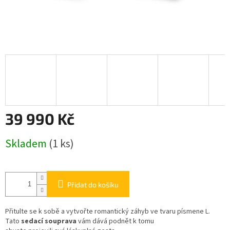
39 990 Kč
Měrná
Skladem
(1 ks)
cena:
Přidat do košíku
Přitulte se k sobě a vytvořte romantický záhyb ve tvaru písmene L.
Tato
sedací souprava
vám dává podnět k tomu