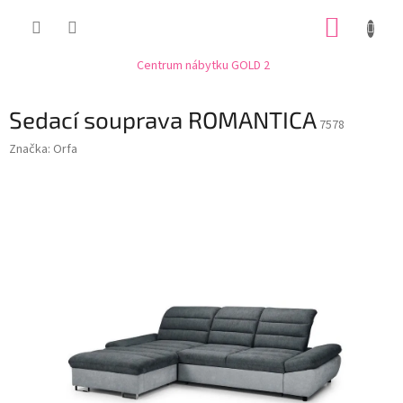
Přejít
NÁKUP
na
obsah
KOŠÍK
Centrum nábytku GOLD 2
Sedací souprava ROMANTICA
7578
Značka:
Orfa