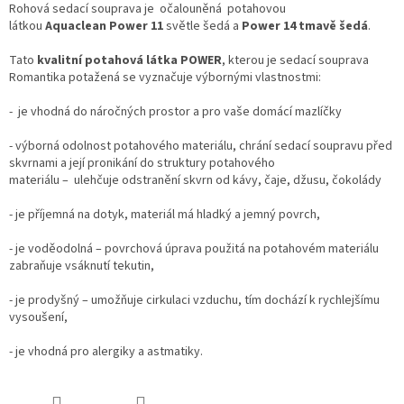
Rohová sedací souprava je očalouněná potahovou
látkou
Aquaclean Power 11
světle šedá a
Power 14 tmavě šedá
.
Tato
kvalitní potahová látka POWER
, kterou je sedací souprava
Romantika potažená se vyznačuje výbornými vlastnostmi:
- je vhodná do náročných prostor a pro vaše domácí mazlíčky
- výborná odolnost potahového materiálu, chrání sedací soupravu před
skvrnami a její pronikání do struktury potahového
materiálu – ulehčuje odstranění skvrn od kávy, čaje, džusu, čokolády
- je příjemná na dotyk, materiál má hladký a jemný povrch,
- je voděodolná – povrchová úprava použitá na potahovém materiálu
zabraňuje vsáknutí tekutin,
- je prodyšný – umožňuje cirkulaci vzduchu, tím dochází k rychlejšímu
vysoušení,
- je vhodná pro alergiky a astmatiky.