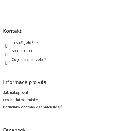
í
Kontakt
misa
@
gold2.cz
608 318 783
Co je u nás nového?
Informace pro vás
Jak nakupovat
Obchodní podmínky
Podmínky ochrany osobních údajů
Facebook