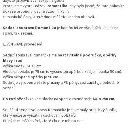
abyste projevili svá láskyplná gesta.
Proto jsme vybrali název
Romantika
, aby bylo jasné, že tato pohovka
dokáže probudit i dávné vzpomínky na
romantické časy, které dnes můžete snadno obnovit.
Sedací soupravu Romantika
je komfortní ve všech úhlech, jak na
spaní, tak sezení.
LEVÉ/PRAVÉ provedení
Sedací souprava Romantika má
nastavitelné
područky, opěrky
hlavy i zad
.
Výška sedáku je 43 cm.
Hloubka sedáku je 75 cm (s vysunutou opěrkou zad je hloubka 50 cm).
Výška sklopené opěrky je 90 cm.
Sedák je vyroben z vlnité pružiny a PU pěny, což zajišťuje pohodlné
sezení.
Po rozložení
vznikne plocha na spaní o rozměrech
140 x 250 cm.
Součástí sedací soupravy Romantika je také malý praktický šuplík,
který můžete využít na uschování polštářů
či jiných menších věcí, které chcete mít po ruce.