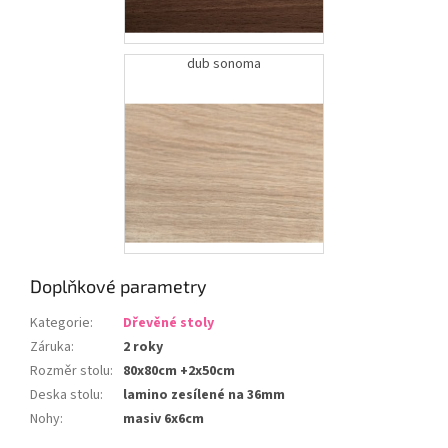
dd
dub sonoma
Doplňkové parametry
Kategorie
:
Dřevěné stoly
Záruka
:
2 roky
Rozměr stolu
:
80x80cm +2x50cm
Deska stolu
:
lamino zesílené na 36mm
Nohy
:
masiv 6x6cm