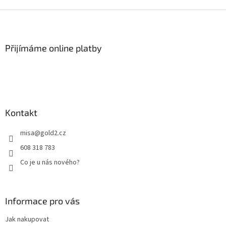
Z
á
p
a
Přijímáme online platby
t
í
Kontakt
misa
@
gold2.cz
608 318 783
Co je u nás nového?
Informace pro vás
Jak nakupovat