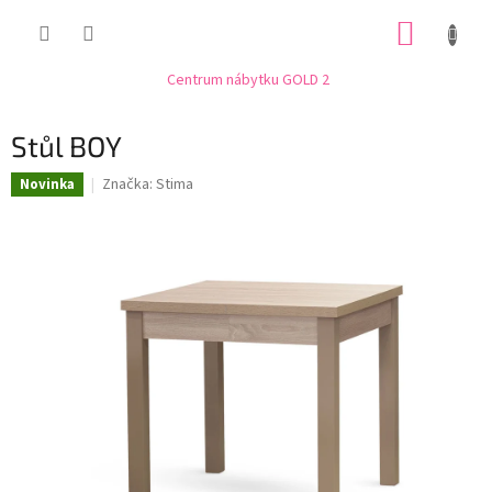
Přejít
NÁKUP
na
obsah
KOŠÍK
Centrum nábytku GOLD 2
Stůl BOY
Značka:
Stima
Novinka