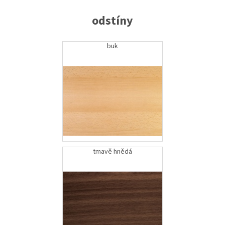
odstíny
buk
tmavě hnědá