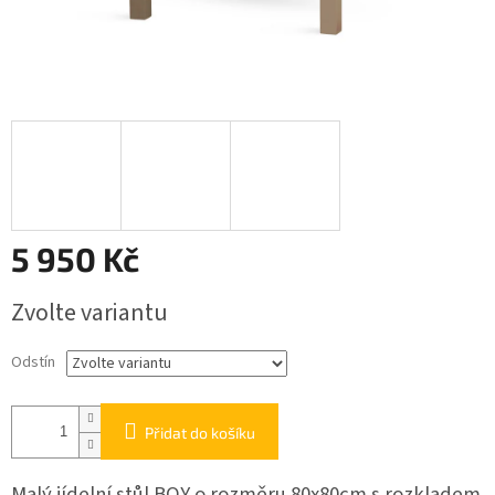
5 950 Kč
Měrná
Zvolte variantu
cena:
Odstín
Přidat do košíku
Malý jídelní stůl BOY o rozměru 80x80cm s rozkladem