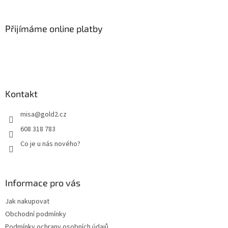
á
p
a
Přijímáme online platby
t
í
Kontakt
misa
@
gold2.cz
608 318 783
Co je u nás nového?
Informace pro vás
Jak nakupovat
Obchodní podmínky
Podmínky ochrany osobních údajů