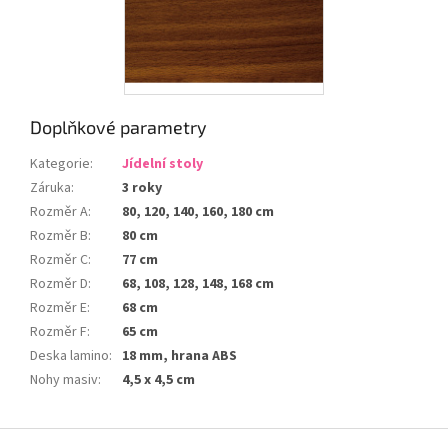
Doplňkové parametry
Kategorie
:
Jídelní stoly
Záruka
:
3 roky
Rozměr A
:
80, 120, 140, 160, 180 cm
Rozměr B
:
80 cm
Rozměr C
:
77 cm
Rozměr D
:
68, 108, 128, 148, 168 cm
Rozměr E
:
68 cm
Rozměr F
:
65 cm
Deska lamino
:
18 mm, hrana ABS
Nohy masiv
:
4,5 x 4,5 cm
Z