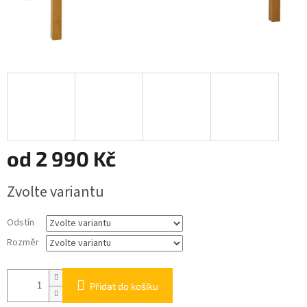
od
2 990 Kč
Měrná
Zvolte variantu
cena:
Odstín
Rozměr
Přidat do košíku