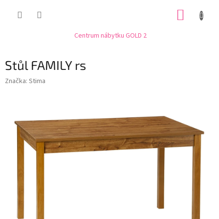
Přejít
NÁKUP
na
obsah
KOŠÍK
Centrum nábytku GOLD 2
Stůl FAMILY rs
Značka:
Stima