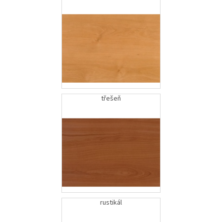
třešeň
rustikál