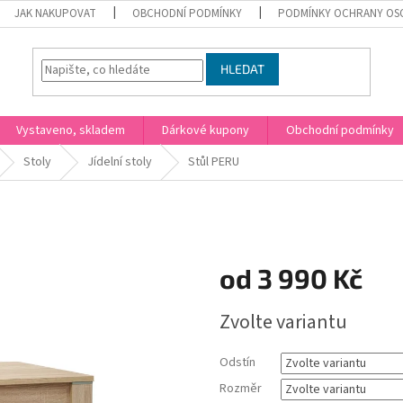
JAK NAKUPOVAT
OBCHODNÍ PODMÍNKY
PODMÍNKY OCHRANY OS
HLEDAT
Vystaveno, skladem
Dárkové kupony
Obchodní podmínky
Stoly
Jídelní stoly
Stůl PERU
od
3 990 Kč
Měrná
Zvolte variantu
cena:
Odstín
Rozměr