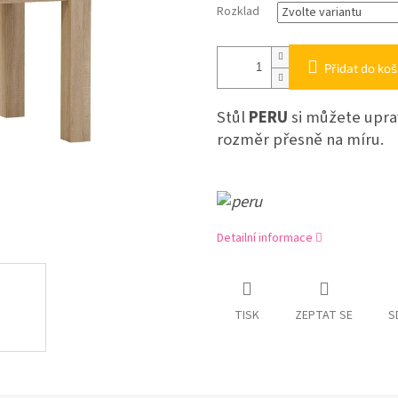
Rozklad
Přidat do koš
Stůl
PERU
si můžete uprav
rozměr přesně na míru.
Detailní informace
TISK
ZEPTAT SE
S