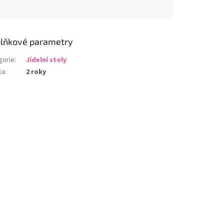
lňkové parametry
gorie
:
Jídelní stoly
ka
:
2 roky