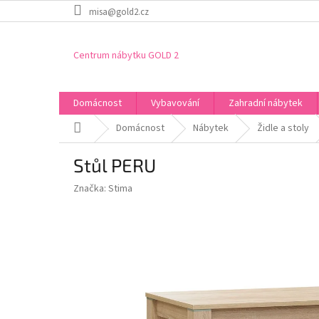
Přejít
misa@gold2.cz
na
obsah
Centrum nábytku GOLD 2
Domácnost
Vybavování
Zahradní nábytek
Domů
Domácnost
Nábytek
Židle a stoly
Stůl PERU
Značka:
Stima