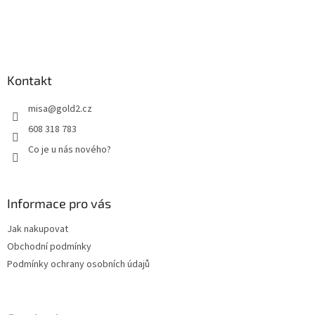
t
í
Kontakt
misa
@
gold2.cz
608 318 783
Co je u nás nového?
Informace pro vás
Jak nakupovat
Obchodní podmínky
Podmínky ochrany osobních údajů