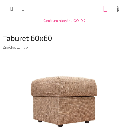
Přejít
NÁKUP
na
obsah
KOŠÍK
Centrum nábytku GOLD 2
Taburet 60x60
Značka:
Lumco