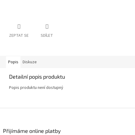
ZEPTAT SE
SDÍLET
Popis
Diskuze
Detailní popis produktu
Popis produktu není dostupný
Z
á
p
a
Přijímáme online platby