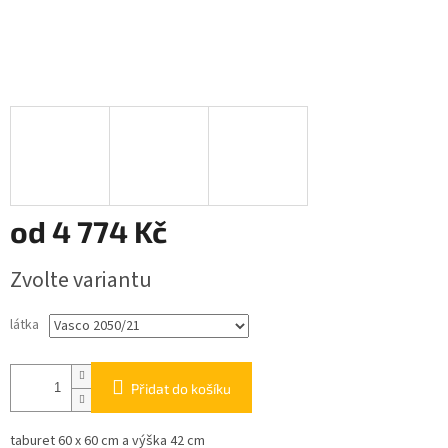
od
4 774 Kč
Měrná
Zvolte variantu
cena:
látka
Přidat do košíku
taburet 60 x 60 cm a výška 42 cm