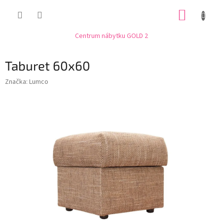
Přejít
NÁKUP
na
obsah
KOŠÍK
Centrum nábytku GOLD 2
Taburet 60x60
Značka:
Lumco