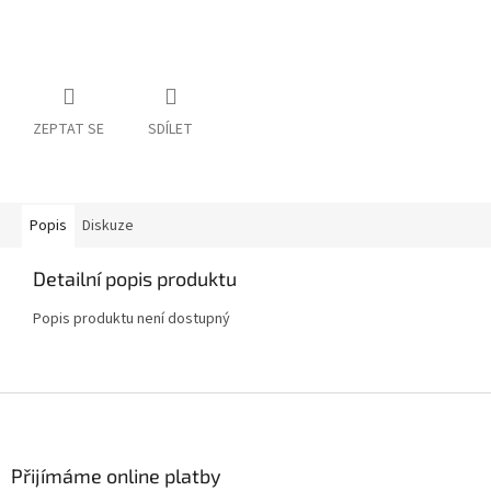
ZEPTAT SE
SDÍLET
Popis
Diskuze
Detailní popis produktu
Popis produktu není dostupný
Z
á
p
a
Přijímáme online platby