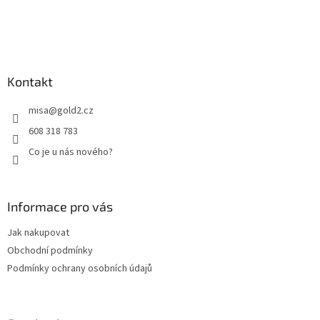
t
í
Kontakt
misa
@
gold2.cz
608 318 783
Co je u nás nového?
Informace pro vás
Jak nakupovat
Obchodní podmínky
Podmínky ochrany osobních údajů