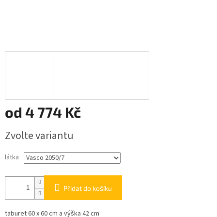
od
4 774 Kč
Měrná
Zvolte variantu
cena:
látka
Přidat do košíku
taburet 60 x 60 cm a výška 42 cm