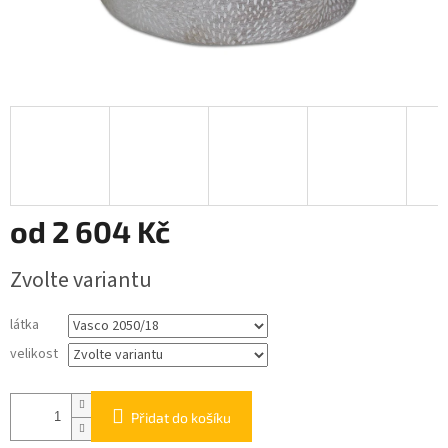
od
2 604 Kč
Měrná
Zvolte variantu
cena:
látka
velikost
Přidat do košíku