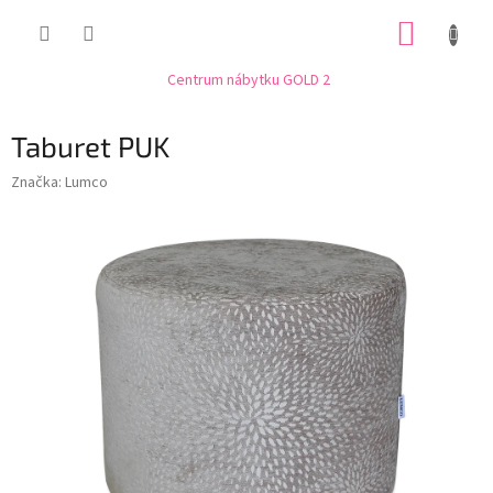
Přejít
NÁKUP
na
obsah
KOŠÍK
Centrum nábytku GOLD 2
Taburet PUK
Značka:
Lumco