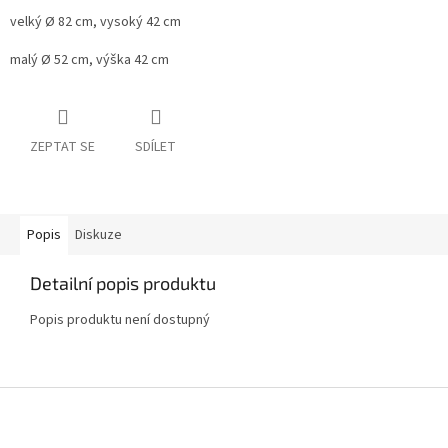
velký Ø 82 cm, vysoký 42 cm
malý Ø 52 cm, výška 42 cm
ZEPTAT SE
SDÍLET
Popis
Diskuze
Detailní popis produktu
Popis produktu není dostupný
Z
á
p