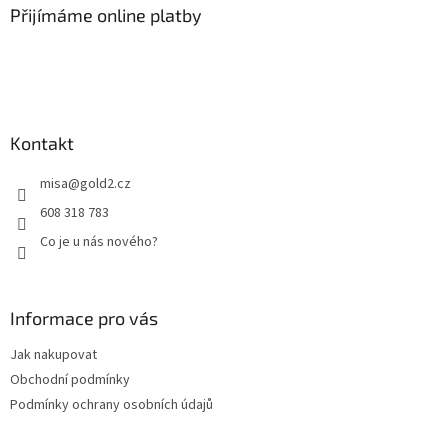
a
Přijímáme online platby
t
í
Kontakt
misa
@
gold2.cz
608 318 783
Co je u nás nového?
Informace pro vás
Jak nakupovat
Obchodní podmínky
Podmínky ochrany osobních údajů