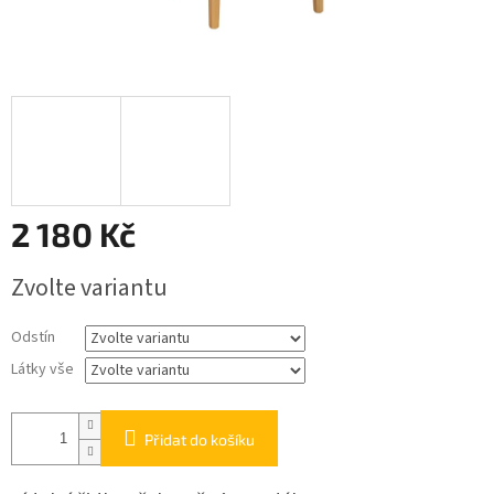
2 180 Kč
Měrná
Zvolte variantu
cena:
Odstín
Látky vše
Přidat do košíku