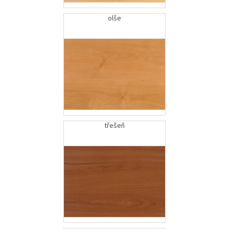
olše
třešeň