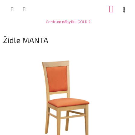
Přejít
NÁKUP
na
obsah
KOŠÍK
Centrum nábytku GOLD 2
Židle MANTA