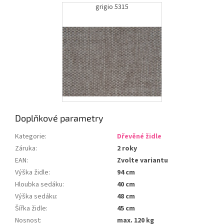
grigio 5315
Doplňkové parametry
Kategorie
:
Dřevěné židle
Záruka
:
2 roky
EAN
:
Zvolte variantu
Výška židle
:
94 cm
Hloubka sedáku
:
40 cm
Výška sedáku
:
48 cm
Šířka židle
:
45 cm
Nosnost
:
max. 120 kg