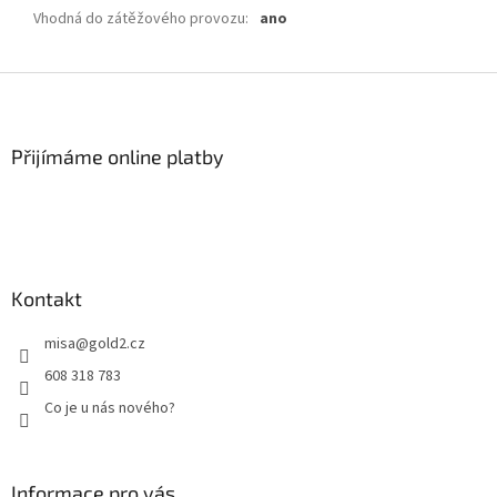
Vhodná do zátěžového provozu
:
ano
Z
á
p
a
Přijímáme online platby
t
í
Kontakt
misa
@
gold2.cz
608 318 783
Co je u nás nového?
Informace pro vás