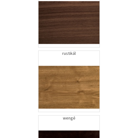
dd
rustikál
wengé