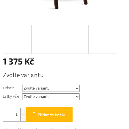
1 375 Kč
Měrná
Zvolte variantu
cena:
Odstín
Látky vše
Přidat do košíku