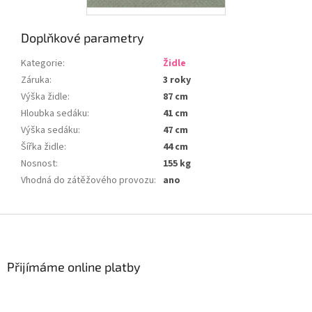
Doplňkové parametry
Kategorie
:
Židle
Záruka
:
3 roky
Výška židle
:
87 cm
Hloubka sedáku
:
41 cm
Výška sedáku
:
47 cm
Šířka židle
:
44 cm
Nosnost
:
155 kg
Vhodná do zátěžového provozu
:
ano
Z
á
p
a
Přijímáme online platby
t
í