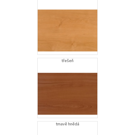
třešeň
tmavě hnědá