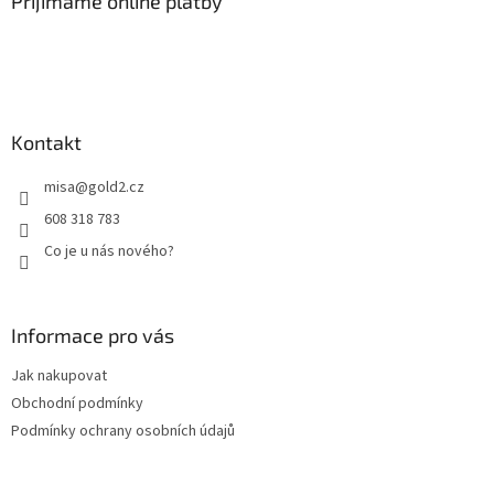
a
Přijímáme online platby
t
í
Kontakt
misa
@
gold2.cz
608 318 783
Co je u nás nového?
Informace pro vás
Jak nakupovat
Obchodní podmínky
Podmínky ochrany osobních údajů