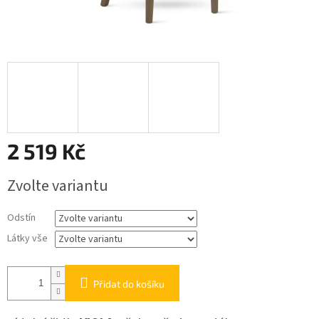
2 519 Kč
Měrná
Zvolte variantu
cena:
Odstín
Látky vše
Přidat do košíku