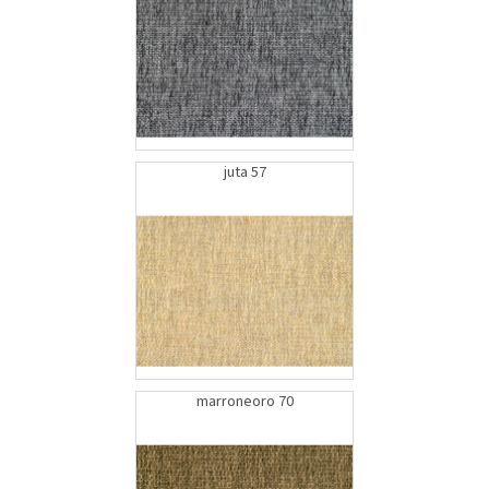
juta 57
marroneoro 70