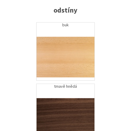
odstíny
buk
tmavě hnědá