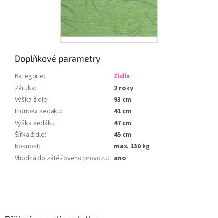
Doplňkové parametry
Kategorie
:
Židle
Záruka
:
2 roky
Výška židle
:
93 cm
Hloubka sedáku
:
41 cm
Výška sedáku
:
47 cm
Šířka židle
:
45 cm
Nosnost
:
max. 130 kg
Vhodná do zátěžového provozu
:
ano
Z
á
p