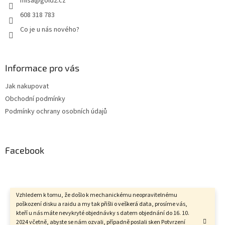
misa
@
gold2.cz
608 318 783
Co je u nás nového?
Informace pro vás
Jak nakupovat
Obchodní podmínky
Podmínky ochrany osobních údajů
Facebook
Vzhledem k tomu, že došlo k mechanickému neopravitelnému
Vytvořil Shoptet
poškození disku a raidu a my tak přišli o veškerá data, prosíme vás,
kteří u nás máte nevykryté objednávky s datem objednání do 16. 10.
2024 včetně, abyste se nám ozvali, případně poslali sken Potvrzení