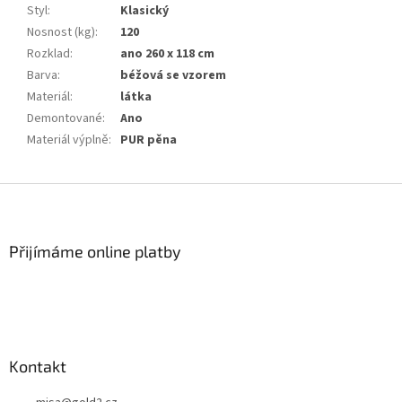
Styl
:
Klasický
Nosnost (kg)
:
120
Rozklad
:
ano 260 x 118 cm
Barva
:
béžová se vzorem
Materiál
:
látka
Demontované
:
Ano
Materiál výplně
:
PUR pěna
Z
á
p
a
Přijímáme online platby
t
í
Kontakt