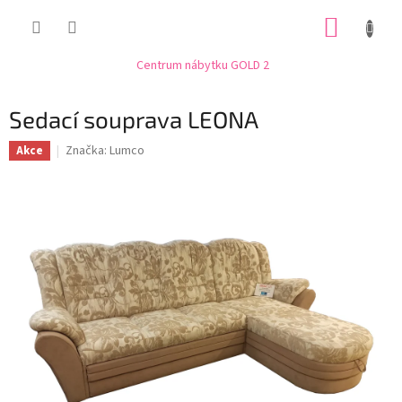
Přejít
NÁKUP
na
obsah
KOŠÍK
Centrum nábytku GOLD 2
Sedací souprava LEONA
Značka:
Lumco
Akce