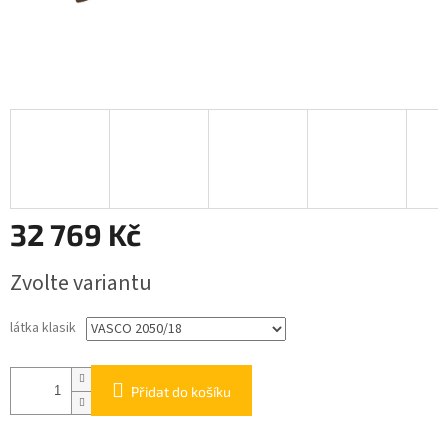
32 769 Kč
Měrná
Zvolte variantu
cena:
látka klasik
Přidat do košíku