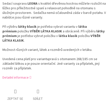
Sedací soupravu
LEONA
s kvalitní dřevěnou kostrou můžete rozložit na
lůžko pro příležitostné spaní a relaxovat pohodlně na otomanu s
úložným prostorem. Sedačka nemá očalouněná záda v barvě potahu. V
nabídce jsou různé varianty.
Při výběru
látky klasik
je potřeba vybrat variantu v
látka
prémium
položku
VÝBĚR LÁTKA KLASIK
a obráceně. Při výběru
látky
prémium
je potřeba vybrat položku v
látka klasik
položku
VÝBĚR
LÁTKA KLASIK
.
Možnost různých variant, látek a rozměrů uvedených v letáku.
Uvedená cena platí pro variantupravá s otomanem 268/185 cm se
základní látkou a je pouze orientační. Jiné varianty za příplatek, jiný
rozměr za příplatek.
Detailní informace
ZEPTAT SE
SDÍLET