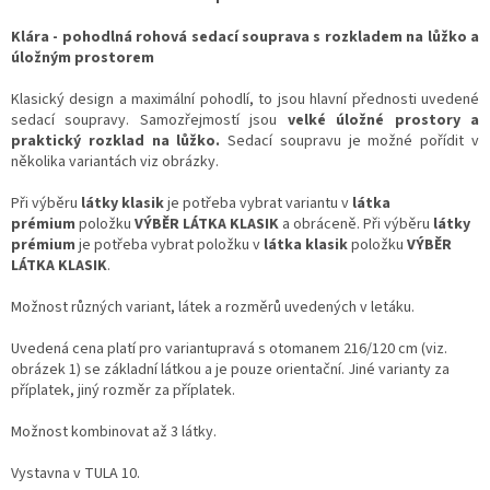
Klára - pohodlná rohová sedací souprava s rozkladem na lůžko a
úložným prostorem
Klasický design a maximální pohodlí, to jsou hlavní přednosti uvedené
sedací soupravy. Samozřejmostí jsou
velké úložné prostory a
praktický rozklad na lůžko.
Sedací soupravu je možné pořídit v
několika variantách viz obrázky.
Při výběru
látky klasik
je potřeba vybrat variantu v
látka
prémium
položku
VÝBĚR LÁTKA KLASIK
a obráceně. Při výběru
látky
prémium
je potřeba vybrat položku v
látka klasik
položku
VÝBĚR
LÁTKA KLASIK
.
Možnost různých variant, látek a rozměrů uvedených v letáku.
Uvedená cena platí pro variantupravá s otomanem 216/120 cm (viz.
obrázek 1) se základní látkou a je pouze orientační. Jiné varianty za
příplatek, jiný rozměr za příplatek.
Možnost kombinovat až 3 látky.
Vystavna v TULA 10.