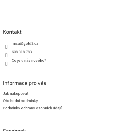
t
í
Kontakt
misa
@
gold2.cz
608 318 783
Co je u nás nového?
Informace pro vás
Jak nakupovat
Obchodní podmínky
Podmínky ochrany osobních údajů
Facebook