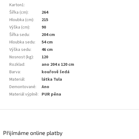
Karton1
:
Šířka (cm)
:
264
Hloubka (cm)
:
215
Výška (cm)
:
90
Šířka sedu
:
204 cm
Hloubka sedu
:
54 cm
Výška sedu
:
46 cm
Nosnost (kg)
:
120
Rozklad
:
ano 204 x 120 cm
Barva
:
kouřově šedá
Materiál
:
látka Tula
Demontované
:
Ano
Materiál výplně
:
PUR pěna
Z
á
p
a
Přijímáme online platby