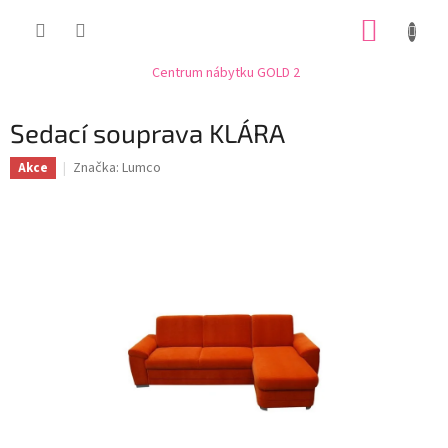
Přejít
NÁKUP
na
obsah
KOŠÍK
Centrum nábytku GOLD 2
Sedací souprava KLÁRA
Značka:
Lumco
Akce