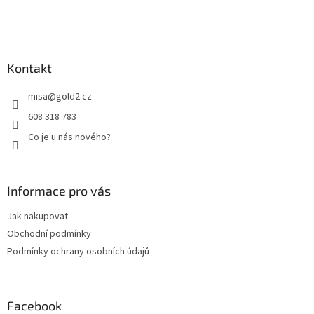
í
Kontakt
misa
@
gold2.cz
608 318 783
Co je u nás nového?
Informace pro vás
Jak nakupovat
Obchodní podmínky
Podmínky ochrany osobních údajů
Facebook