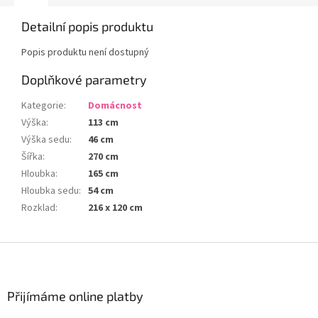
Detailní popis produktu
Popis produktu není dostupný
Doplňkové parametry
Kategorie
:
Domácnost
Výška
:
113 cm
Výška sedu
:
46 cm
Šířka
:
270 cm
Hloubka
:
165 cm
Hloubka sedu
:
54 cm
Rozklad
:
216 x 120 cm
Z
á
p
a
Přijímáme online platby
t