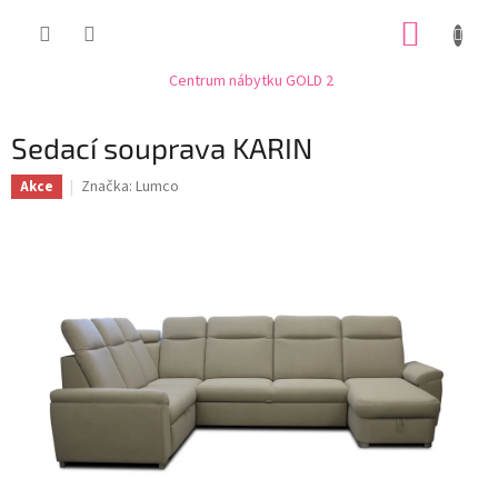
Přejít
NÁKUP
na
obsah
KOŠÍK
Centrum nábytku GOLD 2
Sedací souprava KARIN
Značka:
Lumco
Akce