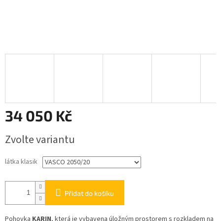
34 050 Kč
Měrná
Zvolte variantu
cena:
látka klasik
Přidat do košíku
Pohovka
KARIN
, která je vybavena úložným prostorem s rozkladem na