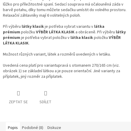
lůžko pro příležitostné spaní. Sedací souprava má očalouněná záda v
barvě potahu, díky tomu můžete sedačku umístit do volného prostoru.
Relaxační záhlavníky mají 6 volitelných poloh.
Při výběru
látky klasik
je potřeba vybrat variantu v
látka
prémium
položku
VÝBĚR LÁTKA KLASIK
a obráceně. Při výběru
látky
prémium
je potřeba vybrat položku v
látka klasik
položku
VÝBĚR
LÁTKA KLASIK
.
Možnost různých variant, látek a rozměrů uvedených v letáku.
Uvedená cena platí pro variantupravá s otomanem 270/165 cm (viz.
obrázek 1) se základní látkou a je pouze orientační. Jiné varianty za
příplatek, jiný rozměr za příplatek.
ZEPTAT SE
SDÍLET
Popis
Podobné (8)
Diskuze