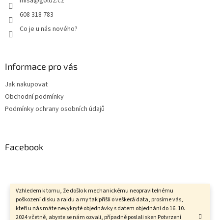
misa
@
gold2.cz
608 318 783
Co je u nás nového?
Informace pro vás
Jak nakupovat
Obchodní podmínky
Podmínky ochrany osobních údajů
Facebook
Vzhledem k tomu, že došlo k mechanickému neopravitelnému
Vytvořil Shoptet
poškození disku a raidu a my tak přišli o veškerá data, prosíme vás,
kteří u nás máte nevykryté objednávky s datem objednání do 16. 10.
2024 včetně, abyste se nám ozvali, případně poslali sken Potvrzení