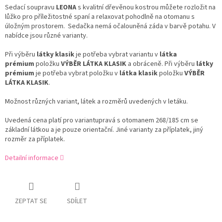
Sedací soupravu
LEONA
s kvalitní dřevěnou kostrou můžete rozložit na
lůžko pro příležitostné spaní a relaxovat pohodlně na otomanu s
úložným prostorem. Sedačka nemá očalouněná záda v barvě potahu. V
nabídce jsou různé varianty.
Při výběru
látky klasik
je potřeba vybrat variantu v
látka
prémium
položku
VÝBĚR LÁTKA KLASIK
a obráceně. Při výběru
látky
prémium
je potřeba vybrat položku v
látka klasik
položku
VÝBĚR
LÁTKA KLASIK
.
Možnost různých variant, látek a rozměrů uvedených v letáku.
Uvedená cena platí pro variantupravá s otomanem 268/185 cm se
základní látkou a je pouze orientační. Jiné varianty za příplatek, jiný
rozměr za příplatek.
Detailní informace
ZEPTAT SE
SDÍLET