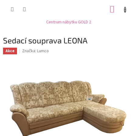
Přejít
NÁKUP
na
obsah
KOŠÍK
Centrum nábytku GOLD 2
Sedací souprava LEONA
Značka:
Lumco
Akce