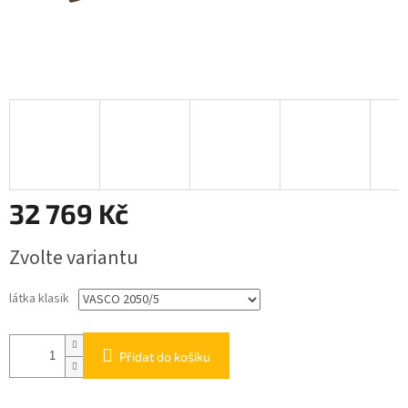
32 769 Kč
Měrná
Zvolte variantu
cena:
látka klasik
Přidat do košíku