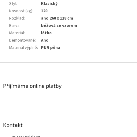
Styl
:
Klasický
Nosnost (kg)
:
120
Rozklad
:
ano 260 x 118 cm
Barva
:
béžová se vzorem
Materiál
:
látka
Demontované
:
Ano
Materiál výplně
:
PUR pěna
Z
á
p
a
Přijímáme online platby
t
í
Kontakt