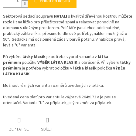
Přidat do košíku
Sektorová sedací soupravu
NATALI
s kvalitní dřevěnou kostrou můžete
rozložit na lůžko pro příležitostné spaní a relaxovat pohodlně na
otomanu s úložným prostorem. Polštáře jsou lehce odnímatelné,
praktický záhlavník si přesunete dle své potřeby, náklon možný až o
90°. Sedačka má očalouněná záda v barvě potahu. V nabídce pravá,
levá a "U" varianta.
Při výběru
látky klasik
je potřeba vybrat variantu v
látka
prémium
položku
VÝBĚR LÁTKA KLASIK
a obráceně. Při výběru
látky
prémium
je potřeba vybrat položku v
látka klasik
položku
VÝBĚR
LÁTKA KLASIK
.
Možnost různých variant a rozměrů uvedených v letáku.
Uvedená cena platí pro variantu levá/pravá 264x172 a je pouze
orientační. Varianta "U" za příplatek, jiný rozměr za příplatek.
ZEPTAT SE
SDÍLET