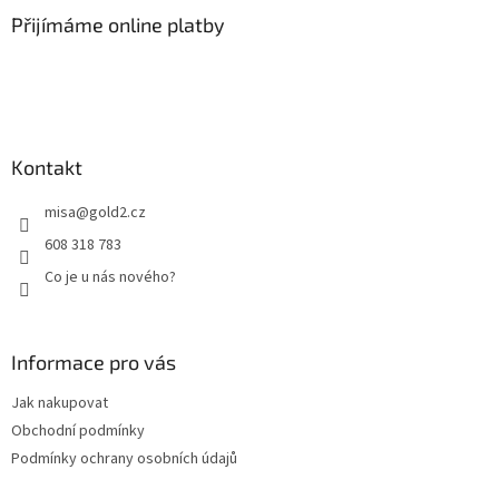
p
a
Přijímáme online platby
t
í
Kontakt
misa
@
gold2.cz
608 318 783
Co je u nás nového?
Informace pro vás
Jak nakupovat
Obchodní podmínky
Podmínky ochrany osobních údajů