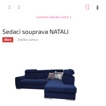
Přejít
NÁKUP
na
obsah
KOŠÍK
Centrum nábytku GOLD 2
Sedací souprava NATALI
Značka:
Lumco
Akce