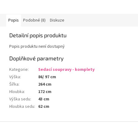
Popis
Podobné (8)
Diskuze
Detailní popis produktu
Popis produktu není dostupný
Doplňkové parametry
Kategorie
:
Sedací soupravy - komplety
Výška
:
86/ 97 cm
Šířka
:
264 cm
Hloubka
:
172 cm
Výška sedu
:
43 cm
Hloubka sedu
:
62 cm
Z
á