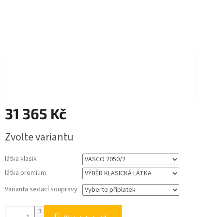
31 365 Kč
Měrná
Zvolte variantu
cena:
látka klasik
látka premium
Varianta sedací soupravy