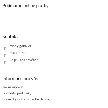
p
a
Přijímáme online platby
t
í
Kontakt
misa
@
gold2.cz
608 318 783
Co je u nás nového?
Informace pro vás
Jak nakupovat
Obchodní podmínky
Podmínky ochrany osobních údajů