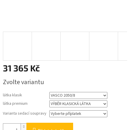
31 365 Kč
Měrná
Zvolte variantu
cena:
látka klasik
látka premium
Varianta sedací soupravy