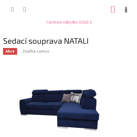
Přejít
NÁKUP
na
obsah
KOŠÍK
Centrum nábytku GOLD 2
Sedací souprava NATALI
Značka:
Lumco
Akce