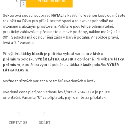
Přidat do košíku
Sektorová sedací soupravu
NATALI
s kvalitní dřevěnou kostrou můžete
rozložit na lůžko pro příležitostné spaní a relaxovat pohodlně na
otomanu s úložným prostorem. Polštáře jsou lehce odnímatelné,
praktický záhlavník si přesunete dle své potřeby, náklon možný až o
90°. Sedačka má očalouněná záda v barvě potahu. V nabídce pravá,
levá a "U" varianta.
Při výběru
látky klasik
je potřeba vybrat variantu v
látka
prémium
položku
VÝBĚR LÁTKA KLASIK
a obráceně. Při výběru
látky
prémium
je potřeba vybrat položku v
látka klasik
položku
VÝBĚR
LÁTKA KLASIK
.
Možnost různých variant a rozměrů uvedených v letáku.
Uvedená cena platí pro variantu levá/pravá 264x172 a je pouze
orientační. Varianta "U" za příplatek, jiný rozměr za příplatek.
ZEPTAT SE
SDÍLET