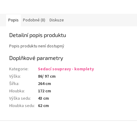
Popis
Podobné (8)
Diskuze
Detailní popis produktu
Popis produktu není dostupný
Doplňkové parametry
Kategorie
:
Sedací soupravy - komplety
Výška
:
86/ 97 cm
Šířka
:
264 cm
Hloubka
:
172 cm
Výška sedu
:
43 cm
Hloubka sedu
:
62 cm
Z
á