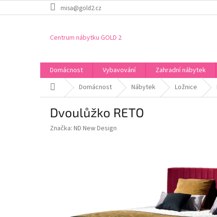
Přejít
misa@gold2.cz
na
obsah
Centrum nábytku GOLD 2
Domácnost
Vybavování
Zahradní nábytek
Domů
Domácnost
Nábytek
Ložnice
Dvoulůžko RETO
Značka:
ND New Design