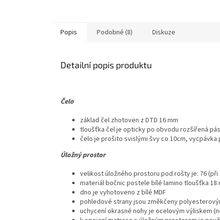
Popis
Podobné (8)
Diskuze
Detailní popis produktu
Čelo
základ čel zhotoven z DTD 16 mm
tloušťka čel je opticky po obvodu rozšířená pá
čelo je prošito svislými švy co 10cm, vycpávk
Ú
ložný prostor
velikost úložného prostoru pod rošty je: 76 (při
materiál bočnic postele bílé lamino tloušťka 1
dno je vyhotoveno z bílé MDF
pohledové strany jsou změkčeny polyesterov
uchycení okrasné nohy je ocelovým výliskem (n