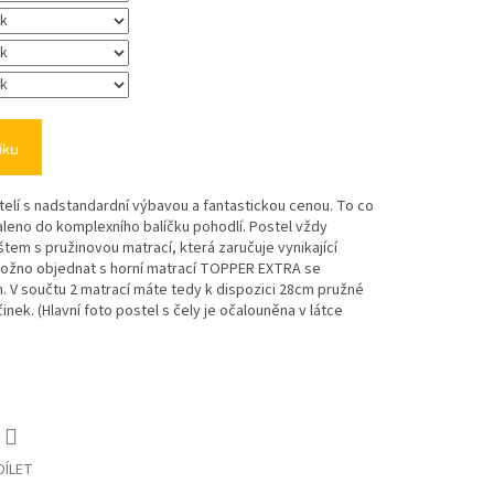
íku
elí s nadstandardní výbavou a fantastickou cenou. To co
baleno do komplexního balíčku pohodlí. Postel vždy
em s pružinovou matrací, která zaručuje vynikající
e možno objednat s horní matrací TOPPER EXTRA se
 V součtu 2 matrací máte tedy k dispozici 28cm pružné
ek. (Hlavní foto postel s čely je očalouněna v látce
DÍLET