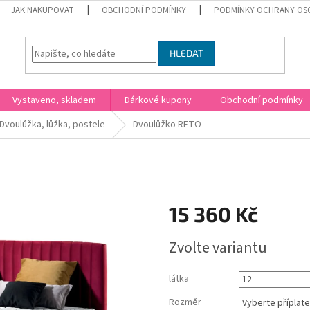
JAK NAKUPOVAT
OBCHODNÍ PODMÍNKY
PODMÍNKY OCHRANY OS
HLEDAT
Vystaveno, skladem
Dárkové kupony
Obchodní podmínky
Dvoulůžka, lůžka, postele
Dvoulůžko RETO
15 360 Kč
Měrná
Zvolte variantu
cena:
látka
Rozměr