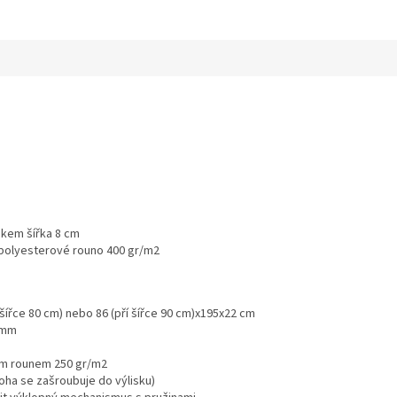
skem šířka 8 cm
a polyesterové rouno 400 gr/m2
 šířce 80 cm) nebo 86 (pří šířce 90 cm)x195x22 cm
8 mm
ým rounem 250 gr/m2
oha se zašroubuje do výlisku)