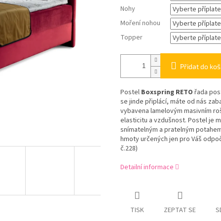
Nohy
Moření nohou
Topper
Přidat do koš
Postel
Boxspring RETO
řada post
se jinde připlácí, máte od nás za
vybavena lamelovým masivním rošt
elasticitu a vzdušnost. Postel j
snímatelným a pratelným potahem.
hmoty určených jen pro Váš odpočin
č.228)
Detailní informace
TISK
ZEPTAT SE
S