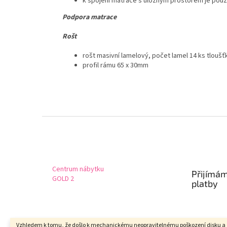
k spojení matrace s úložným prostorem je použ
Podpora matrace
Rošt
rošt masivní lamelový, počet lamel 14 ks tlouš
profil rámu 65 x 30mm
Z
á
p
a
t
Centrum nábytku
Přijímám
í
GOLD 2
platby
Vzhledem k tomu, že došlo k mechanickému neopravitelnému poškození disku a