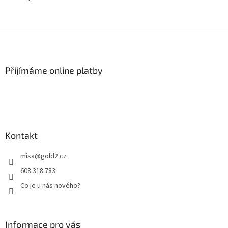
Z
á
p
a
Přijímáme online platby
t
í
Kontakt
misa
@
gold2.cz
608 318 783
Co je u nás nového?
Informace pro vás