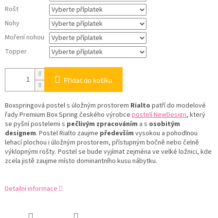
Rošt
Nohy
Moření nohou
Topper
Přidat do košíku
Boxspringová postel s úložným prostorem
Rialto
patří do modelové
řady Premium Box Spring českého výrobce
postelí NewDesign
, který
se pyšní postelemi s
pečlivým zpracováním
a s
osobitým
designem
. Postel Rialto zaujme
především
vysokou a pohodlnou
lehací plochou i úložným prostorem, přístupným bočně nebo čelně
výklopnými rošty. Postel se bude vyjímat zejména ve velké ložnici, kde
zcela jistě zaujme místo dominantního kusu nábytku.
Detailní informace