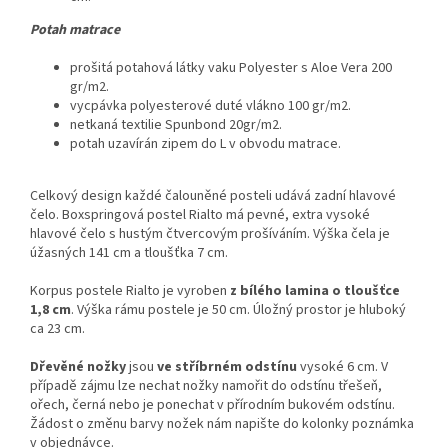
Potah matrace
prošitá potahová látky vaku Polyester s Aloe Vera 200
gr/m2.
vycpávka polyesterové duté vlákno 100 gr/m2.
netkaná textilie Spunbond 20gr/m2.
potah uzavírán zipem do L v obvodu matrace.
Celkový design každé čalouněné posteli udává zadní hlavové
čelo. Boxspringová postel Rialto má pevné, extra vysoké
hlavové čelo s hustým čtvercovým prošíváním. Výška čela je
úžasných 141 cm a tloušťka 7 cm.
Korpus postele Rialto je vyroben
z bílého lamina o tloušťce
1,8 cm
. Výška rámu postele je 50 cm. Úložný prostor je hluboký
ca 23 cm.
Dřevěné nožky
jsou
ve stříbrném odstínu
vysoké 6 cm. V
případě zájmu lze nechat nožky namořit do odstínu třešeň,
ořech, černá nebo je ponechat v přírodním bukovém odstínu.
Žádost o změnu barvy nožek nám napište do kolonky poznámka
v objednávce.