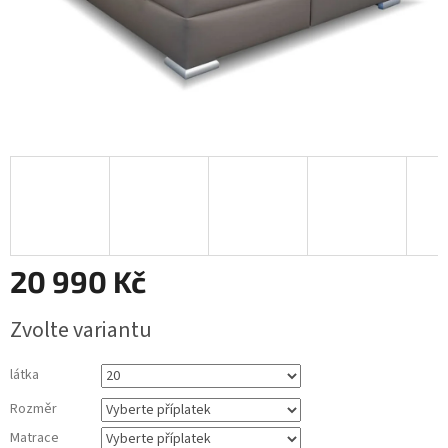
20 990 Kč
Měrná
Zvolte variantu
cena:
látka
Rozměr
Matrace