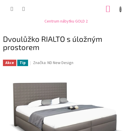
Přejít
NÁKUP
na
obsah
KOŠÍK
Centrum nábytku GOLD 2
Dvoulůžko RIALTO s úložným
prostorem
Značka:
ND New Design
Akce
Tip