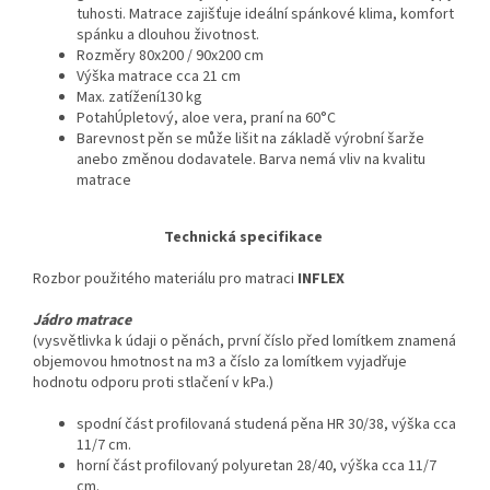
tuhosti. Matrace zajišťuje ideální spánkové klima, komfort
spánku a dlouhou životnost.
Rozměry 80x200 / 90x200 cm
Výška matrace cca 21 cm
Max. zatížení130 kg
PotahÚpletový, aloe vera, praní na 60°C
Barevnost pěn se může lišit na základě výrobní šarže
anebo změnou dodavatele. Barva nemá vliv na kvalitu
matrace
Technická specifikace
Rozbor použitého materiálu pro matraci
INFLEX
Jádro matrace
(vysvětlivka k údaji o pěnách, první číslo před lomítkem znamená
objemovou hmotnost na m3 a číslo za lomítkem vyjadřuje
hodnotu odporu proti stlačení v kPa.)
spodní část profilovaná studená pěna HR 30/38, výška cca
11/7 cm.
horní část profilovaný polyuretan 28/40, výška cca 11/7
cm.