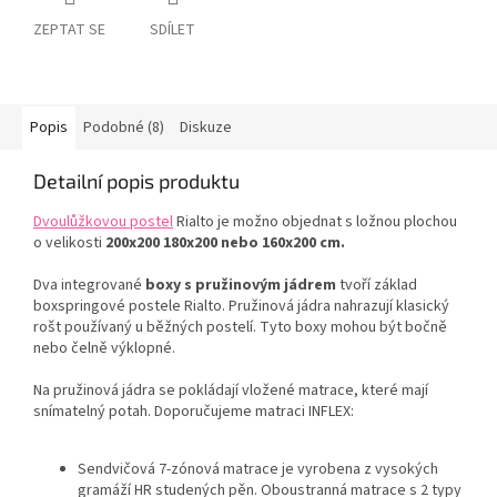
ZEPTAT SE
SDÍLET
Popis
Podobné (8)
Diskuze
Detailní popis produktu
Dvoulůžkovou postel
Rialto je možno objednat s ložnou plochou
o velikosti
200x200
180x200 nebo 160x200 cm.
Dva integrované
boxy s pružinovým jádrem
tvoří základ
boxspringové postele Rialto. Pružinová jádra nahrazují klasický
rošt používaný u běžných postelí. Tyto boxy mohou být bočně
nebo čelně výklopné.
Na pružinová jádra se pokládají vložené matrace, které mají
snímatelný potah. Doporučujeme matraci INFLEX:
Sendvičová 7-zónová matrace je vyrobena z vysokých
gramáží HR studených pěn. Oboustranná matrace s 2 typy