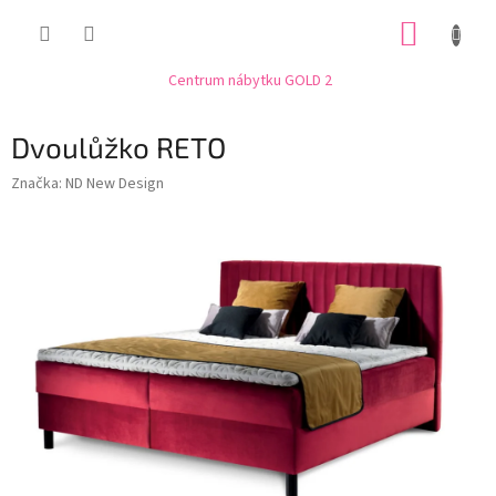
Přejít
NÁKUP
na
obsah
KOŠÍK
Centrum nábytku GOLD 2
Dvoulůžko RETO
Značka:
ND New Design