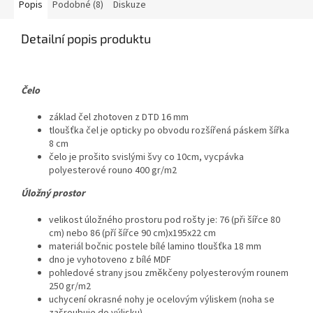
Popis
Podobné (8)
Diskuze
Detailní popis produktu
Čelo
základ čel zhotoven z DTD 16 mm
tloušťka čel je opticky po obvodu rozšířená páskem šířka
8 cm
čelo je prošito svislými švy co 10cm, vycpávka
polyesterové rouno 400 gr/m2
Ú
ložný prostor
velikost úložného prostoru pod rošty je: 76 (při šířce 80
cm) nebo 86 (pří šířce 90 cm)x195x22 cm
materiál bočnic postele bílé lamino tloušťka 18 mm
dno je vyhotoveno z bílé MDF
pohledové strany jsou změkčeny polyesterovým rounem
250 gr/m2
uchycení okrasné nohy je ocelovým výliskem (noha se