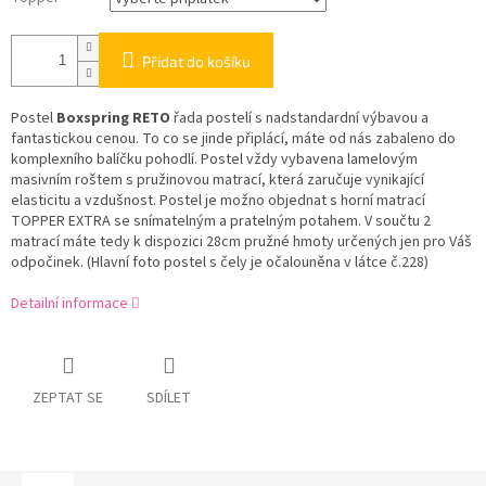
Přidat do košíku
Postel
Boxspring RETO
řada postelí s nadstandardní výbavou a
fantastickou cenou. To co se jinde připlácí, máte od nás zabaleno do
komplexního balíčku pohodlí. Postel vždy vybavena lamelovým
masivním roštem s pružinovou matrací, která zaručuje vynikající
elasticitu a vzdušnost. Postel je možno objednat s horní matrací
TOPPER EXTRA se snímatelným a pratelným potahem. V součtu 2
matrací máte tedy k dispozici 28cm pružné hmoty určených jen pro Váš
odpočinek. (Hlavní foto postel s čely je očalouněna v látce č.228)
Detailní informace
ZEPTAT SE
SDÍLET