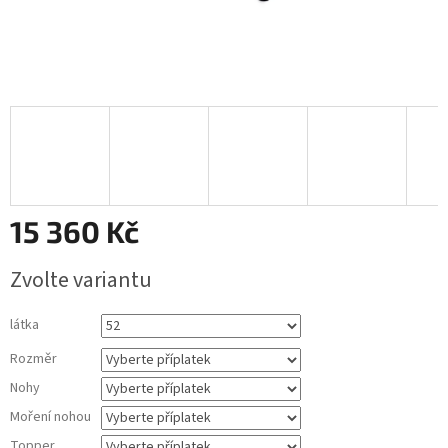
15 360 Kč
Měrná
Zvolte variantu
cena:
látka
Rozměr
Nohy
Moření nohou
Topper