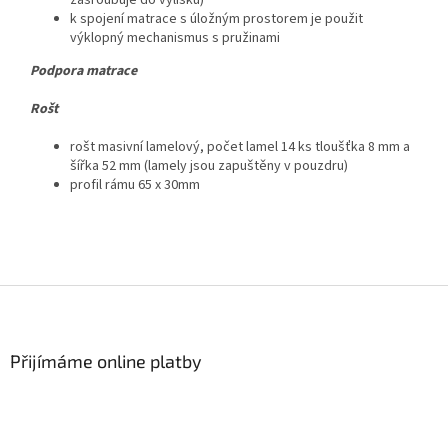
zašroubuje do výlisku)
k spojení matrace s úložným prostorem je použit
výklopný mechanismus s pružinami
Podpora matrace
Rošt
rošt masivní lamelový, počet lamel 14 ks tloušťka 8 mm a
šířka 52 mm (lamely jsou zapuštěny v pouzdru)
profil rámu 65 x 30mm
Z
á
p
a
Přijímáme online platby
t
í