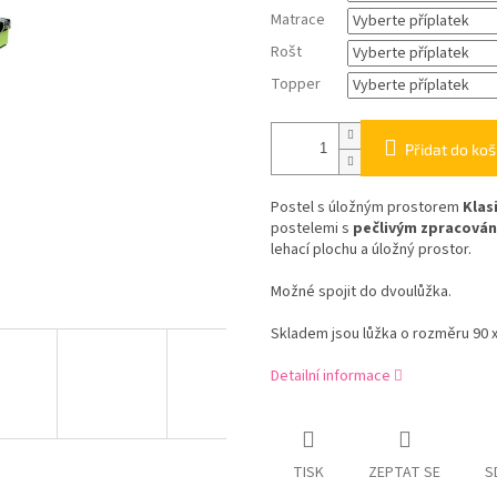
Matrace
Rošt
Topper
Přidat do koš
Postel s úložným prostorem
Klas
postelemi s
pečlivým zpracová
lehací plochu a úložný prostor.
Možné spojit do dvoulůžka.
Skladem jsou lůžka o rozměru 90 x
Detailní informace
TISK
ZEPTAT SE
S