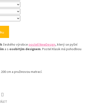
íku
ik
českého výrobce
postelí NewDesign
, který se pyšní
ním
a s
osobitým designem
. Postel Klasik má pohodlnou
 200 cm a pružinovou matrací.
DÍLET