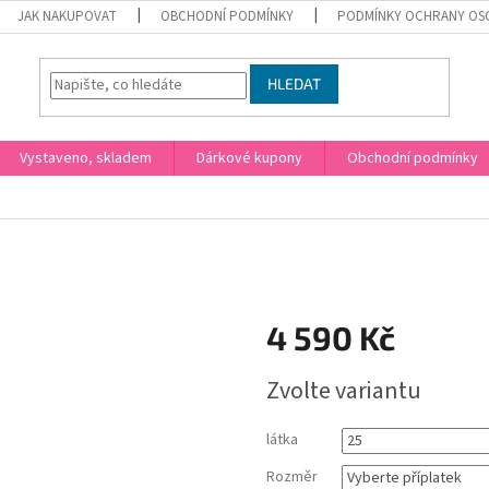
JAK NAKUPOVAT
OBCHODNÍ PODMÍNKY
PODMÍNKY OCHRANY OS
HLEDAT
Vystaveno, skladem
Dárkové kupony
Obchodní podmínky
4 590 Kč
Měrná
Zvolte variantu
cena:
látka
Rozměr