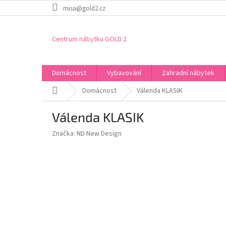
Přejít
misa@gold2.cz
na
obsah
Centrum nábytku GOLD 2
Domácnost
Vybavování
Zahradní nábytek
Domů
Domácnost
Válenda KLASIK
Válenda KLASIK
Značka:
ND New Design