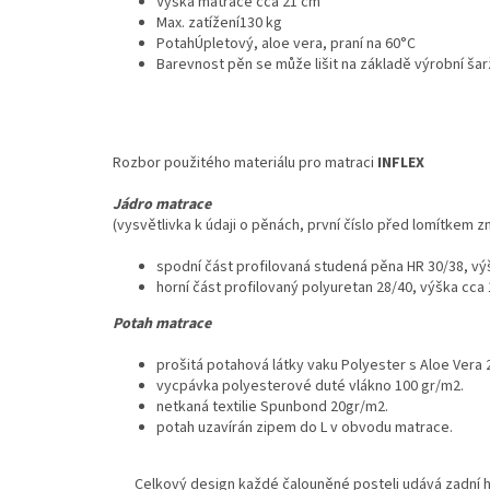
Výška matrace cca 21 cm
Max. zatížení130 kg
PotahÚpletový, aloe vera, praní na 60°C
Barevnost pěn se může lišit na základě výrobní ša
Rozbor použitého materiálu pro matraci
INFLEX
Jádro matrace
(vysvětlivka k údaji o pěnách, první číslo před lomítkem
spodní část profilovaná studená pěna HR 30/38, vý
horní část profilovaný polyuretan 28/40, výška cca
Potah matrace
prošitá potahová látky vaku Polyester s Aloe Vera 
vycpávka polyesterové duté vlákno 100 gr/m2.
netkaná textilie Spunbond 20gr/m2.
potah uzavírán zipem do L v obvodu matrace.
Celkový design každé čalouněné posteli udává zadní h