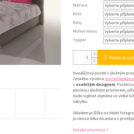
Matrace
Rošt
Nohy
Moření nohou
Topper
Přidat do koš
Dvoulůžová postel s úložným pro
českého výrobce
postelí NewDes
s
osobitým designem
. Postel L
plochou i úložným prostorem, pří
bude vyjímat zejména ve velké lož
nábytku.
Skladem je lůžko na titulní fotogra
je vínová látka Alcantara s protišp
Detailní informace