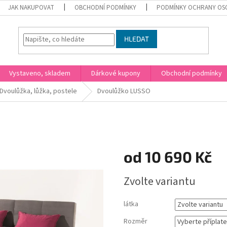
JAK NAKUPOVAT
OBCHODNÍ PODMÍNKY
PODMÍNKY OCHRANY OS
HLEDAT
Vystaveno, skladem
Dárkové kupony
Obchodní podmínky
Dvoulůžka, lůžka, postele
Dvoulůžko LUSSO
od
10 690 Kč
Měrná
Zvolte variantu
cena:
látka
Rozměr