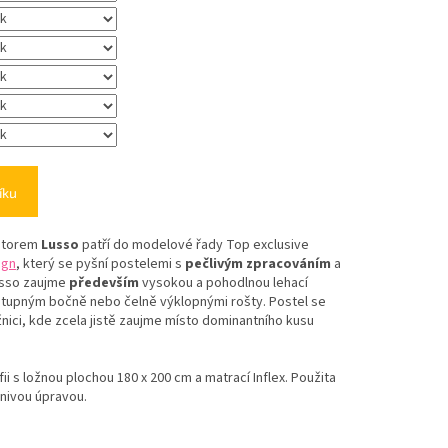
íku
storem
Lusso
patří do modelové řady Top exclusive
ign
, který se pyšní postelemi s
pečlivým zpracováním
a
usso zaujme
především
vysokou a pohodlnou lehací
stupným bočně nebo čelně výklopnými rošty. Postel se
nici, kde zcela jistě zaujme místo dominantního kusu
fii s ložnou plochou 180 x 200 cm a matrací Inflex. Použita
inivou úpravou.