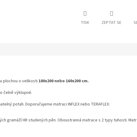
TISK
ZEPTAT SE
S
u plochou o velikosti
180x200 nebo 160x200 cm.
o čelně výklopné.
ímatelný potah. Doporučujeme matraci INFLEX nebo TERAFLEX:
h gramáží HR studených pěn. Oboustranná matrace s 2 typy tuhosti. Matrace