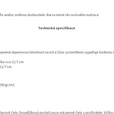
rže anebo změnou dodavatele. Barva nemá vliv na kvalitu matrace
Technická specifikace
 znamená objemovou hmotnost na m3 a číslo za lomítkem vyjadřuje hodnotu od
ška cca 11/7 cm.
 11/7 cm.
200 gr/m2.
lavové čelo. Dvoulůžková postel Lusso má pevné čelo s prošíváním. Výška č