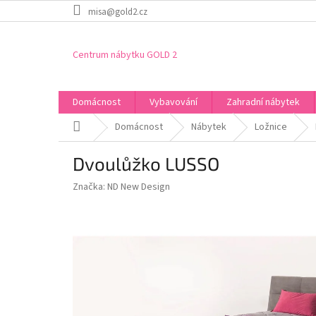
Přejít
misa@gold2.cz
na
obsah
Centrum nábytku GOLD 2
Domácnost
Vybavování
Zahradní nábytek
Domů
Domácnost
Nábytek
Ložnice
Dvoulůžko LUSSO
Značka:
ND New Design