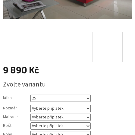
9 890 Kč
Měrná
Zvolte variantu
cena:
látka
Rozměr
Matrace
Rošt
Nohy