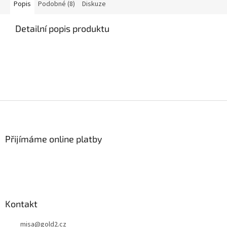
Popis
Podobné (8)
Diskuze
Detailní popis produktu
Z
á
p
a
Přijímáme online platby
t
í
Kontakt
misa
@
gold2.cz