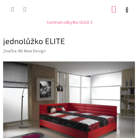
Přejít
NÁKUP
na
obsah
KOŠÍK
Centrum nábytku GOLD 2
jednolůžko ELITE
Značka:
ND New Design