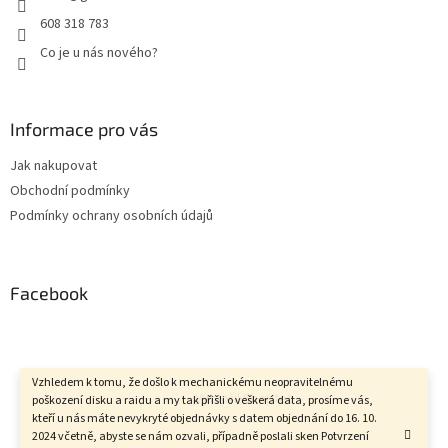
608 318 783
Co je u nás nového?
Informace pro vás
Jak nakupovat
Obchodní podmínky
Podmínky ochrany osobních údajů
Facebook
Vzhledem k tomu, že došlo k mechanickému neopravitelnému
Vytvořil Shoptet
poškození disku a raidu a my tak přišli o veškerá data, prosíme vás,
kteří u nás máte nevykryté objednávky s datem objednání do 16. 10.
2024 včetně, abyste se nám ozvali, případně poslali sken Potvrzení