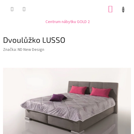
Přejít
NÁKUP
na
obsah
KOŠÍK
Centrum nábytku GOLD 2
Dvoulůžko LUSSO
Značka:
ND New Design