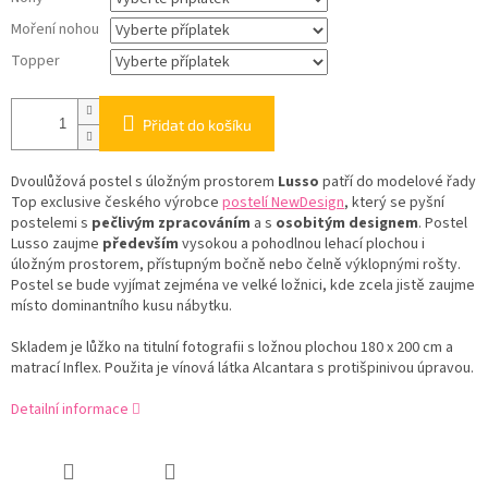
Moření nohou
Topper
Přidat do košíku
Dvoulůžová postel s úložným prostorem
Lusso
patří do modelové řady
Top exclusive českého výrobce
postelí NewDesign
, který se pyšní
postelemi s
pečlivým zpracováním
a s
osobitým designem
. Postel
Lusso zaujme
především
vysokou a pohodlnou lehací plochou i
úložným prostorem, přístupným bočně nebo čelně výklopnými rošty.
Postel se bude vyjímat zejména ve velké ložnici, kde zcela jistě zaujme
místo dominantního kusu nábytku.
Skladem je lůžko na titulní fotografii s ložnou plochou 180 x 200 cm a
matrací Inflex. Použita je vínová látka Alcantara s protišpinivou úpravou.
Detailní informace