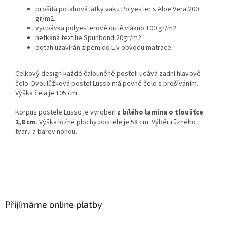
prošitá potahová látky vaku Polyester s Aloe Vera 200
gr/m2.
vycpávka polyesterové duté vlákno 100 gr/m2.
netkaná textilie Spunbond 20gr/m2.
potah uzavírán zipem do L v obvodu matrace.
Celkový design každé čalouněné posteli udává zadní hlavové
čelo. Dvoulůžková postel Lusso má pevné čelo s prošíváním.
Výška čela je 105 cm.
Korpus postele Lusso je vyroben
z bílého lamina o tloušťce
1,8 cm
. Výška ložné plochy postele je 58 cm. Výběr různého
tvaru a barev nohou.
Z
á
p
a
Přijímáme online platby
t
í