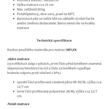
Rozměry 80x200 / 90x200 cm
Výška matrace cca 21 cm
Max. zatížení130 kg
PotahÚpletový, aloe vera, praní na 60°C
Barevnost pěn se může lišit na základě výrobní šarže
anebo změnou dodavatele. Barva nemá vliv na kvalitu
matrace
Technická specifikace
Rozbor použitého materiálu pro matraci
INFLEX
Jádro matrace
(vysvětlivka k údaji o pěnách, první číslo před lomítkem znamená
objemovou hmotnost na m3 a číslo za lomítkem vyjadřuje
hodnotu odporu proti stlačení v kPa.)
spodní část profilovaná studená pěna HR 30/38, výška cca
11/7 cm.
horní část profilovaný polyuretan 28/40, výška cca 11/7
cm.
Potah matrace