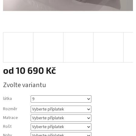
od
10 690 Kč
Měrná
Zvolte variantu
cena:
látka
Rozměr
Matrace
Rošt
Nohy