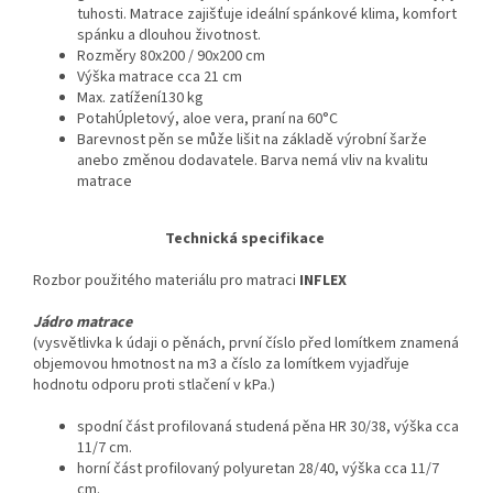
tuhosti. Matrace zajišťuje ideální spánkové klima, komfort
spánku a dlouhou životnost.
Rozměry 80x200 / 90x200 cm
Výška matrace cca 21 cm
Max. zatížení130 kg
PotahÚpletový, aloe vera, praní na 60°C
Barevnost pěn se může lišit na základě výrobní šarže
anebo změnou dodavatele. Barva nemá vliv na kvalitu
matrace
Technická specifikace
Rozbor použitého materiálu pro matraci
INFLEX
Jádro matrace
(vysvětlivka k údaji o pěnách, první číslo před lomítkem znamená
objemovou hmotnost na m3 a číslo za lomítkem vyjadřuje
hodnotu odporu proti stlačení v kPa.)
spodní část profilovaná studená pěna HR 30/38, výška cca
11/7 cm.
horní část profilovaný polyuretan 28/40, výška cca 11/7
cm.