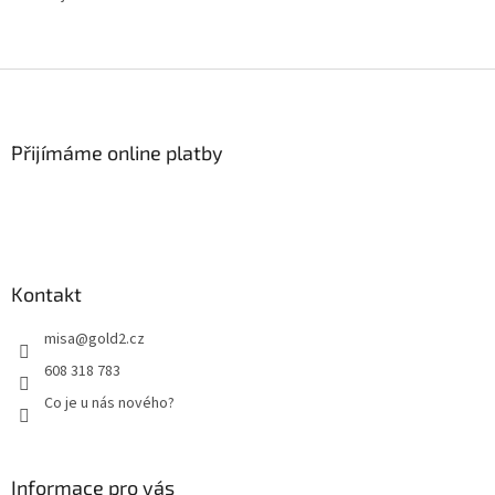
Z
á
p
a
Přijímáme online platby
t
í
Kontakt
misa
@
gold2.cz
608 318 783
Co je u nás nového?
Informace pro vás