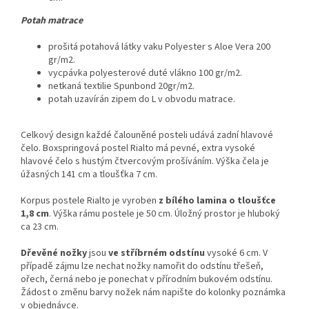
Potah matrace
prošitá potahová látky vaku Polyester s Aloe Vera 200
gr/m2.
vycpávka polyesterové duté vlákno 100 gr/m2.
netkaná textilie Spunbond 20gr/m2.
potah uzavírán zipem do L v obvodu matrace.
Celkový design každé čalouněné posteli udává zadní hlavové
čelo. Boxspringová postel Rialto má pevné, extra vysoké
hlavové čelo s hustým čtvercovým prošíváním. Výška čela je
úžasných 141 cm a tloušťka 7 cm.
Korpus postele Rialto je vyroben
z bílého lamina o tloušťce
1,8 cm
. Výška rámu postele je 50 cm. Úložný prostor je hluboký
ca 23 cm.
Dřevěné nožky
jsou
ve stříbrném odstínu
vysoké 6 cm. V
případě zájmu lze nechat nožky namořit do odstínu třešeň,
ořech, černá nebo je ponechat v přírodním bukovém odstínu.
Žádost o změnu barvy nožek nám napište do kolonky poznámka
v objednávce.