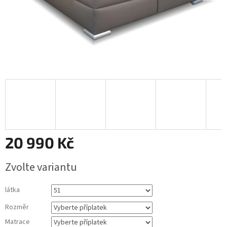
20 990 Kč
Měrná
Zvolte variantu
cena:
látka
Rozměr
Matrace