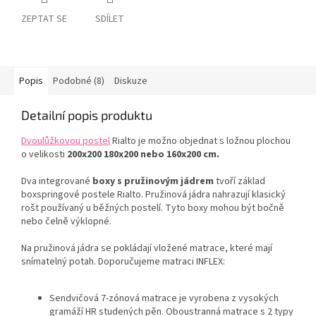
ZEPTAT SE
SDÍLET
Popis
Podobné (8)
Diskuze
Detailní popis produktu
Dvoulůžkovou postel
Rialto je možno objednat s ložnou plochou
o velikosti
200x200
180x200 nebo 160x200 cm.
Dva integrované
boxy s pružinovým jádrem
tvoří základ
boxspringové postele Rialto. Pružinová jádra nahrazují klasický
rošt používaný u běžných postelí. Tyto boxy mohou být bočně
nebo čelně výklopné.
Na pružinová jádra se pokládají vložené matrace, které mají
snímatelný potah. Doporučujeme matraci INFLEX:
Sendvičová 7-zónová matrace je vyrobena z vysokých
gramáží HR studených pěn. Oboustranná matrace s 2 typy