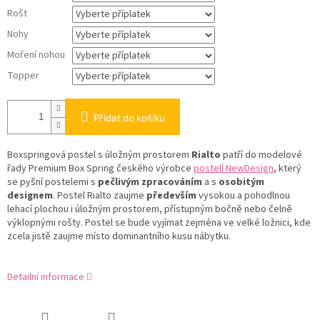
Rošt
Nohy
Moření nohou
Topper
Přidat do košíku
Boxspringová postel s úložným prostorem
Rialto
patří do modelové
řady Premium Box Spring českého výrobce
postelí NewDesign
, který
se pyšní postelemi s
pečlivým zpracováním
a s
osobitým
designem
. Postel Rialto zaujme
především
vysokou a pohodlnou
lehací plochou i úložným prostorem, přístupným bočně nebo čelně
výklopnými rošty. Postel se bude vyjímat zejména ve velké ložnici, kde
zcela jistě zaujme místo dominantního kusu nábytku.
Detailní informace