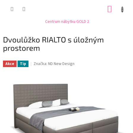
Přejít
NÁKUP
na
obsah
KOŠÍK
Centrum nábytku GOLD 2
Dvoulůžko RIALTO s úložným
prostorem
Značka:
ND New Design
Akce
Tip