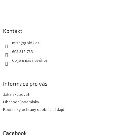
í
Kontakt
misa
@
gold2.cz
608 318 783
Co je u nás nového?
Informace pro vás
Jak nakupovat
Obchodní podmínky
Podmínky ochrany osobních údajů
Facebook