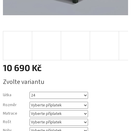
10 690 Kč
Měrná
Zvolte variantu
cena:
látka
Rozměr
Matrace
Rošt
Nohy