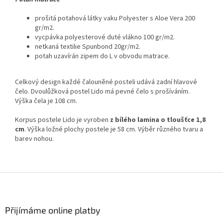
prošitá potahová látky vaku Polyester s Aloe Vera 200
gr/m2.
vycpávka polyesterové duté vlákno 100 gr/m2.
netkaná textilie Spunbond 20gr/m2.
potah uzavírán zipem do L v obvodu matrace.
Celkový design každé čalouněné posteli udává zadní hlavové
čelo. Dvoulůžková postel Lido má pevné čelo s prošíváním.
Výška čela je 108 cm.
Korpus postele Lido je vyroben
z bílého lamina o tloušťce 1,8
cm
. Výška ložné plochy postele je 58 cm. Výběr různého tvaru a
barev nohou.
Z
á
p
a
Přijímáme online platby
t