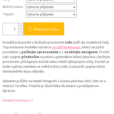
Moření nohou
Topper
Přidat do košíku
Dvoulůžová postel s úložným prostorem
Lido
patří do modelové řady
Top exclusive českého výrobce
postelí NewDesign
, který se pyšní
postelemi s
pečlivým zpracováním
a s
osobitým designem
. Postel
Lido zaujme
především
vysokou a pohodlnou lehací plochou i úložným
prostorem, přístupným bočně nebo čelně výklopnými rošty. Postel se
bude vyjímat zejména ve velké ložnici, kde zcela jistě zaujme místo
dominantního kusu nábytku.
Skladem je lůžko na titulní fotografii s ložnou plochou 180 x 200 cm a
matrací Teraflex. Použita je žlutá látka Alcantara s protišpinivou
úpravou.
Detailní informace