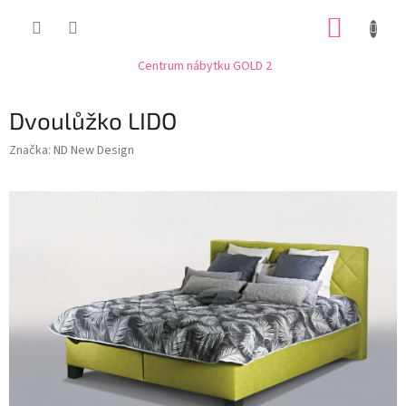
Přejít
NÁKUP
na
obsah
KOŠÍK
Centrum nábytku GOLD 2
Dvoulůžko LIDO
Značka:
ND New Design