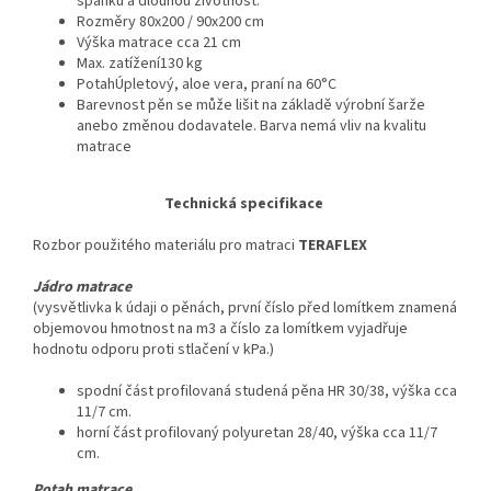
spánku a dlouhou životnost.
Rozměry 80x200 / 90x200 cm
Výška matrace cca 21 cm
Max. zatížení130 kg
PotahÚpletový, aloe vera, praní na 60°C
Barevnost pěn se může lišit na základě výrobní šarže
anebo změnou dodavatele. Barva nemá vliv na kvalitu
matrace
Technická specifikace
Rozbor použitého materiálu pro matraci
TERAFLEX
Jádro matrace
(vysvětlivka k údaji o pěnách, první číslo před lomítkem znamená
objemovou hmotnost na m3 a číslo za lomítkem vyjadřuje
hodnotu odporu proti stlačení v kPa.)
spodní část profilovaná studená pěna HR 30/38, výška cca
11/7 cm.
horní část profilovaný polyuretan 28/40, výška cca 11/7
cm.
Potah matrace