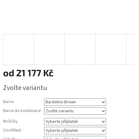
od
21 177 Kč
Měrná
Zvolte variantu
cena:
Barva
Barva do kombinace
Nožičky
Osvětlení