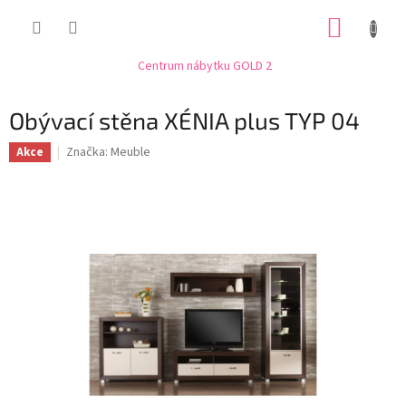
Přejít
NÁKUP
na
obsah
KOŠÍK
Centrum nábytku GOLD 2
Obývací stěna XÉNIA plus TYP 04
Značka:
Meuble
Akce