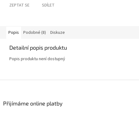
ZEPTAT SE
SDÍLET
Popis
Podobné (8)
Diskuze
Detailní popis produktu
Popis produktu není dostupný
Z
á
p
a
Přijímáme online platby
t
í