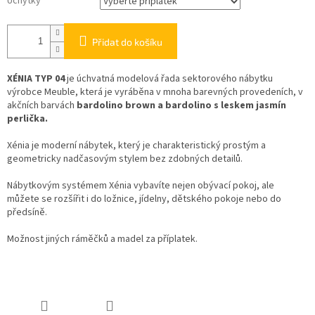
Úchytky
Přidat do košíku
XÉNIA TYP 04
je úchvatná modelová řada sektorového nábytku
výrobce Meuble, která je vyráběna v mnoha barevných provedeních, v
akčních barvách
bardolino brown a bardolino s leskem jasmín
perlička.
Xénia je moderní nábytek, který je charakteristický prostým a
geometricky nadčasovým stylem bez zdobných detailů.
Nábytkovým systémem Xénia vybavíte nejen obývací pokoj, ale
můžete se rozšířit i do ložnice, jídelny, dětského pokoje nebo do
předsíně.
Možnost jiných ráměčků a madel za příplatek.