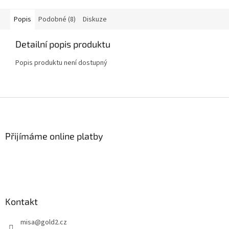
Popis
Podobné (8)
Diskuze
Detailní popis produktu
Popis produktu není dostupný
Z
á
p
a
Přijímáme online platby
t
í
Kontakt
misa
@
gold2.cz