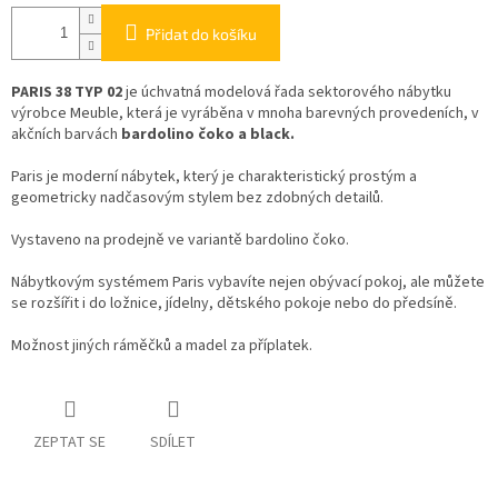
Přidat do košíku
PARIS 38 TYP 02
je úchvatná modelová řada sektorového nábytku
výrobce Meuble, která je vyráběna v mnoha barevných provedeních, v
akčních barvách
bardolino čoko a black.
Paris je moderní nábytek, který je charakteristický prostým a
geometricky nadčasovým stylem bez zdobných detailů.
Vystaveno na prodejně ve variantě bardolino čoko.
Nábytkovým systémem Paris vybavíte nejen obývací pokoj, ale můžete
se rozšířit i do ložnice, jídelny, dětského pokoje nebo do předsíně.
Možnost jiných ráměčků a madel za příplatek.
ZEPTAT SE
SDÍLET