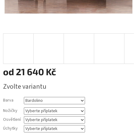
od
21 640 Kč
Měrná
Zvolte variantu
cena:
Barva
Nožičky
Osvětlení
Úchytky