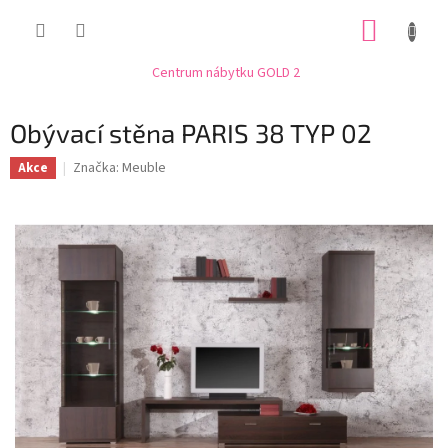
Přejít
NÁKUP
na
obsah
KOŠÍK
Centrum nábytku GOLD 2
Obývací stěna PARIS 38 TYP 02
Značka:
Meuble
Akce