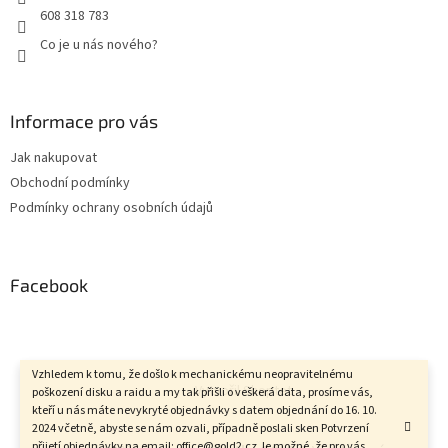
608 318 783
Co je u nás nového?
Informace pro vás
Jak nakupovat
Obchodní podmínky
Podmínky ochrany osobních údajů
Facebook
Vzhledem k tomu, že došlo k mechanickému neopravitelnému
Vytvořil Shoptet
poškození disku a raidu a my tak přišli o veškerá data, prosíme vás,
kteří u nás máte nevykryté objednávky s datem objednání do 16. 10.
2024 včetně, abyste se nám ozvali, případně poslali sken Potvrzení
přijetí objednávky na email: office@gold2.cz Je možné, že pro vás