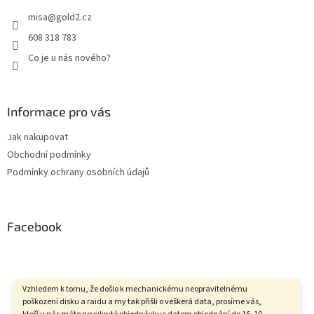
misa
@
gold2.cz
608 318 783
Co je u nás nového?
Informace pro vás
Jak nakupovat
Obchodní podmínky
Podmínky ochrany osobních údajů
Facebook
Vzhledem k tomu, že došlo k mechanickému neopravitelnému
Vytvořil Shoptet
poškození disku a raidu a my tak přišli o veškerá data, prosíme vás,