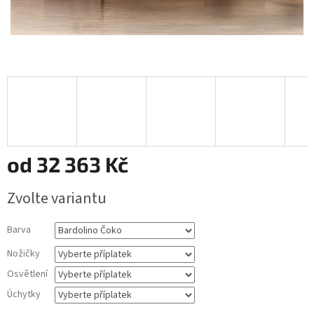
od
32 363 Kč
Měrná
Zvolte variantu
cena:
Barva
Nožičky
Osvětlení
Úchytky