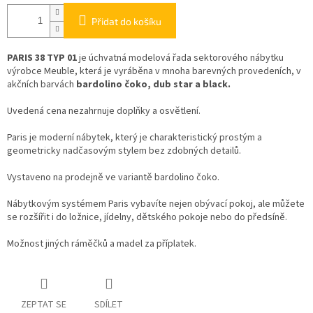
Přidat do košíku
PARIS 38 TYP 01
je úchvatná modelová řada sektorového nábytku
výrobce Meuble, která je vyráběna v mnoha barevných provedeních, v
akčních barvách
bardolino čoko, dub star a black.
Uvedená cena nezahrnuje doplňky a osvětlení.
Paris je moderní nábytek, který je charakteristický prostým a
geometricky nadčasovým stylem bez zdobných detailů.
Vystaveno na prodejně ve variantě bardolino čoko.
Nábytkovým systémem Paris vybavíte nejen obývací pokoj, ale můžete
se rozšířit i do ložnice, jídelny, dětského pokoje nebo do předsíně.
Možnost jiných ráměčků a madel za příplatek.
ZEPTAT SE
SDÍLET