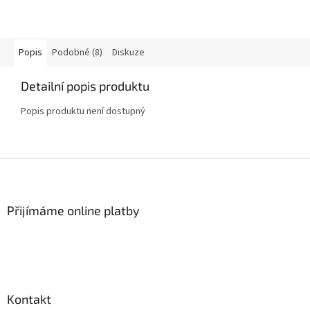
Popis
Podobné (8)
Diskuze
Detailní popis produktu
Popis produktu není dostupný
Z
á
p
a
Přijímáme online platby
t
í
Kontakt