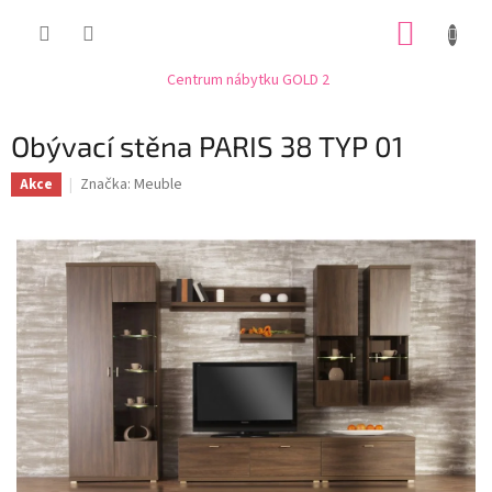
Přejít
NÁKUP
na
obsah
KOŠÍK
Centrum nábytku GOLD 2
Obývací stěna PARIS 38 TYP 01
Značka:
Meuble
Akce