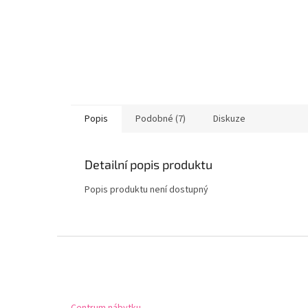
Popis
Podobné (7)
Diskuze
Detailní popis produktu
Popis produktu není dostupný
Z
á
p
a
t