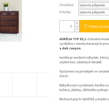
Osvětlení
Úchytky
Přidat do koš
AURÉLIA TYP 02
je úchvatná mode
vyráběna v mnoha barevných prov
a dub canyon.
Aurélia je moderní nábytek, kter
stylem bez zdobných detailů.
Vystaveno na prodejně ve variantě
ořech.
Nábytkovým systémem Aurélia vyba
ložnice, jídelny, dětského pokoje
Možnost jiných ráměčků a madel za