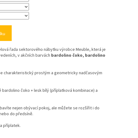
íku
lová řada sektorového nábytku výrobce Meuble, která je
edeních, v akčních barvách
bardolino čoko, bardolino
ý je charakteristický prostým a geometricky nadčasovým
 bardolino čoko + lesk bílý (příplatková kombinace) a
víte nejen obývací pokoj, ale můžete se rozšířit i do
 nebo do předsíně.
 příplatek.