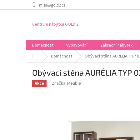
Přejít
misa@gold2.cz
na
obsah
Centrum nábytku GOLD 2
Domácnost
Vybavování
Zahradní nábytek
Domů
Domácnost
Obývací stěna AURÉLIA TYP 0
Obývací stěna AURÉLIA TYP 0
Značka:
Meuble
Akce