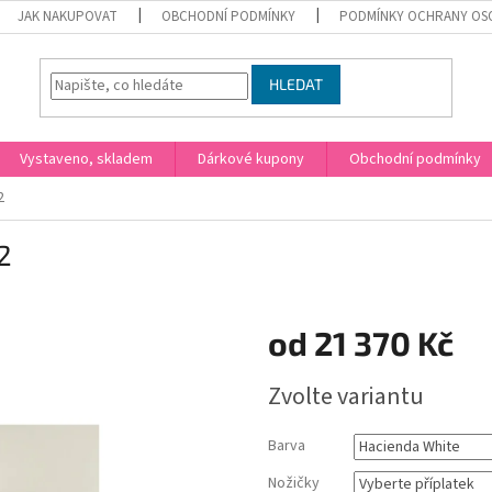
JAK NAKUPOVAT
OBCHODNÍ PODMÍNKY
PODMÍNKY OCHRANY OS
HLEDAT
Vystaveno, skladem
Dárkové kupony
Obchodní podmínky
2
2
od
21 370 Kč
Měrná
Zvolte variantu
cena:
Barva
Nožičky