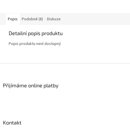
Popis
Podobné (8)
Diskuze
Detailní popis produktu
Popis produktu není dostupný
Z
á
p
a
Přijímáme online platby
t
í
Kontakt