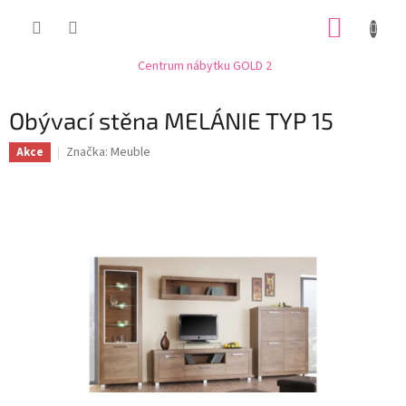
Přejít
NÁKUP
na
obsah
KOŠÍK
Centrum nábytku GOLD 2
Obývací stěna MELÁNIE TYP 15
Značka:
Meuble
Akce