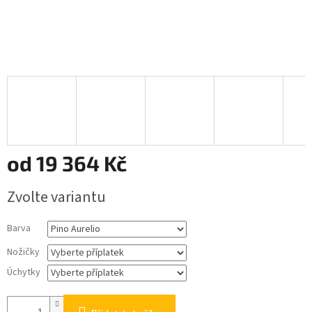
od
19 364 Kč
Měrná
Zvolte variantu
cena:
Barva
Nožičky
Úchytky