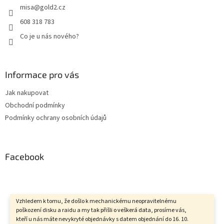
misa
@
gold2.cz
608 318 783
Co je u nás nového?
Informace pro vás
Jak nakupovat
Obchodní podmínky
Podmínky ochrany osobních údajů
Facebook
Vzhledem k tomu, že došlo k mechanickému neopravitelnému
Vytvořil Shoptet
poškození disku a raidu a my tak přišli o veškerá data, prosíme vás,
kteří u nás máte nevykryté objednávky s datem objednání do 16. 10.