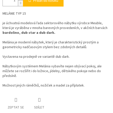
Přidat do košíku
MELÁNIE TYP 15
je úchvatná modelová řada sektorového nábytku výrobce Meuble,
která je vyráběna v mnoha barevných provedeních, v akčních barvách
bardolino, dub star a dub dark.
Melánia je moderní nábytek, který je charakteristický prostým a
geometricky nadčasovým stylem bez zdobných detailů.
Vystavena na prodejně ve variantě dub dark.
Nábytkovým systémem Melánia vybavíte nejen obývací pokoj, ale
můžete se rozšířit i do ložnice, jídelny, dětského pokoje nebo do
předsíně.
Možnost jiných ráměčků, nožiček a madel za příplatek.
ZEPTAT SE
SDÍLET