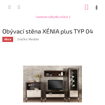
Přejít
NÁKUP
na
obsah
KOŠÍK
Centrum nábytku GOLD 2
Obývací stěna XÉNIA plus TYP 04
Značka:
Meuble
Akce