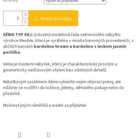
Úchytky
Přidat do košíku
XÉNIA TYP 04
je úchvatná modelová řada sektorového nábytku
výrobce Meuble, která je vyráběna v mnoha barevných provedeních, v
akčních barvách
bardolino brown a bardolino s leskem jasmín
perlička.
Xénia je moderní nábytek, který je charakteristický prostým a
geometricky nadčasovým stylem bez zdobných detailů.
Nábytkovým systémem Xénia vybavíte nejen obývací pokoj, ale
můžete se rozšířit i do ložnice, jídelny, dětského pokoje nebo do
předsíně.
Možnost jiných ráměčků a madel za příplatek.