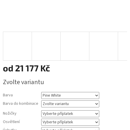
od
21 177 Kč
Měrná
Zvolte variantu
cena:
Barva
Barva do kombinace
Nožičky
Osvětlení