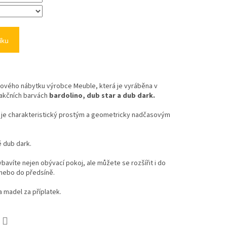
íku
ového nábytku výrobce Meuble, která je vyráběna v
akčních barvách
bardolino, dub star a dub dark.
ý je charakteristický prostým a geometricky nadčasovým
ě dub dark.
víte nejen obývací pokoj, ale můžete se rozšířit i do
 nebo do předsíně.
 madel za příplatek.