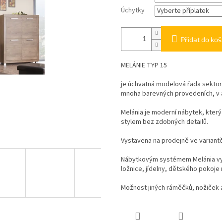
Úchytky
Přidat do koš
MELÁNIE TYP 15
je úchvatná modelová řada sektor
mnoha barevných provedeních, v 
Melánia je moderní nábytek, kter
stylem bez zdobných detailů.
Vystavena na prodejně ve variant
Nábytkovým systémem Melánia vyba
ložnice, jídelny, dětského pokoje
Možnost jiných ráměčků, nožiček a