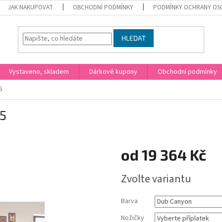
JAK NAKUPOVAT
OBCHODNÍ PODMÍNKY
PODMÍNKY OCHRANY OS
HLEDAT
Vystaveno, skladem
Dárkové kupony
Obchodní podmínky
5
15
od
19 364 Kč
Měrná
Zvolte variantu
cena:
Barva
Nožičky