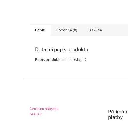
Popis
Podobné (8)
Diskuze
Detailní popis produktu
Popis produktu není dostupný
Z
á
p
a
t
Centrum nábytku
Přijímám
í
GOLD 2
platby