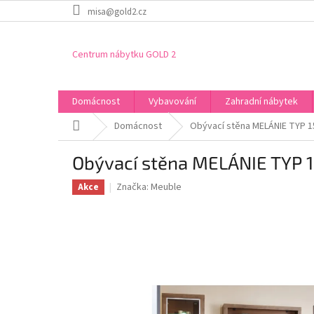
Přejít
misa@gold2.cz
na
obsah
Centrum nábytku GOLD 2
Domácnost
Vybavování
Zahradní nábytek
Domů
Domácnost
Obývací stěna MELÁNIE TYP 1
Obývací stěna MELÁNIE TYP 
Značka:
Meuble
Akce