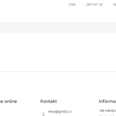
TISK
ZEPTAT SE
S
e online
Kontakt
Informa
Jak nakup
misa
@
gold2.cz