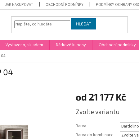
JAK NAKUPOVAT
OBCHODNÍ PODMÍNKY
PODMÍNKY OCHRANY OS
HLEDAT
Vystaveno, skladem
Dárkové kupony
Obchodní podmínky
 04
P 04
od
21 177 Kč
Měrná
Zvolte variantu
cena:
Barva
Barva do kombinace