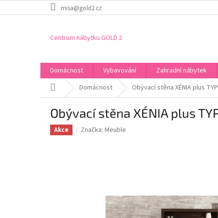
Přejít
misa@gold2.cz
na
obsah
Centrum nábytku GOLD 2
Domácnost
Vybavování
Zahradní nábytek
Domů
Domácnost
Obývací stěna XÉNIA plus TYP
Obývací stěna XÉNIA plus TY
Značka:
Meuble
Akce