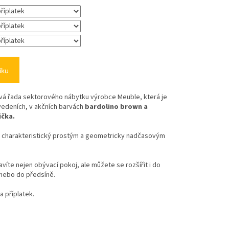
íku
vá řada sektorového nábytku výrobce Meuble, která je
edeních, v akčních barvách
bardolino brown a
ička.
je charakteristický prostým a geometricky nadčasovým
te nejen obývací pokoj, ale můžete se rozšířit i do
 nebo do předsíně.
 příplatek.