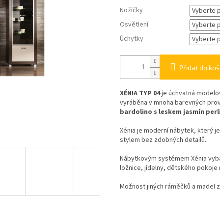
Nožičky
Osvětlení
Úchytky
Přidat do koš
XÉNIA TYP 04
je úchvatná modelo
vyráběna v mnoha barevných prov
bardolino s leskem jasmín perl
Xénia je moderní nábytek, který 
stylem bez zdobných detailů.
Nábytkovým systémem Xénia vybaví
ložnice, jídelny, dětského pokoje
Možnost jiných ráměčků a madel za