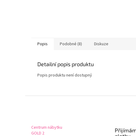
Popis
Podobné (8)
Diskuze
Detailní popis produktu
Popis produktu není dostupný
Z
á
p
a
t
Centrum nábytku
Přijímám
í
GOLD 2