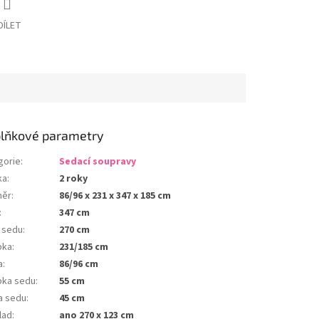
DÍLET
lňkové parametry
gorie
:
Sedací soupravy
ka
:
2 roky
měr
:
86/96 x 231 x 347 x 185 cm
:
347 cm
a sedu
:
270 cm
bka
:
231/185 cm
a
:
86/96 cm
bka sedu
:
55 cm
a sedu
:
45 cm
lad
:
ano 270 x 123 cm