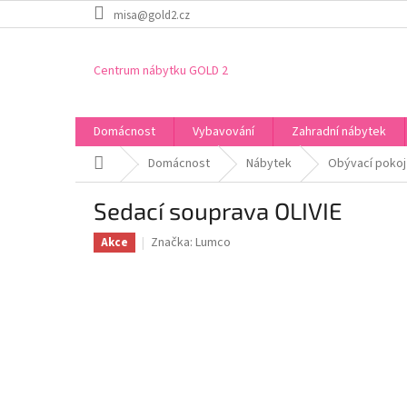
Přejít
misa@gold2.cz
na
obsah
Centrum nábytku GOLD 2
Domácnost
Vybavování
Zahradní nábytek
Domů
Domácnost
Nábytek
Obývací pokoj
Sedací souprava OLIVIE
Značka:
Lumco
Akce