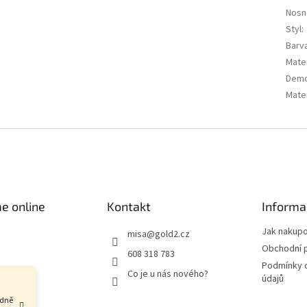
Nosn
Styl
:
Barv
Mater
Demo
Mater
e online
Kontakt
Informa
Jak nakup
misa
@
gold2.cz
Obchodní 
608 318 783
Podmínky 
Co je u nás nového?
údajů
adně