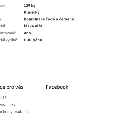
ost
:
120 kg
Klasický
a
:
kombinace šedé a červené
iál
:
látka Alfa
ntované
:
Ano
iál výplně
:
PUR pěna
ce pro vás
Facebook
ovat
podmínky
ochrany osobních