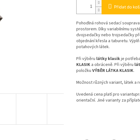
Přidat do koš
Pohodlná rohová sedací souprava 
prostorem. Díky variabilnímu sys
dvojsedačky nebo trojsedačky pře
objednání křesla a taburetu. Výplň
potahových látek.
Při výběru
látky klasik
je potřeba
KLASIK
a obráceně. Při výběru
lá
položku
VÝBĚR LÁTKA KLASIK
.
Možnost různých variant, látek a 
Uvedená cena platí pro variantup
orientační. Jiné varianty za příplat