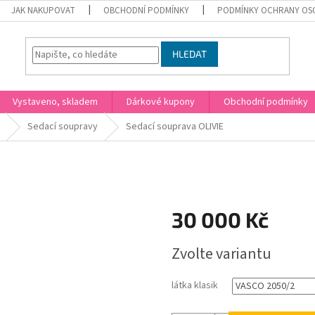
JAK NAKUPOVAT
OBCHODNÍ PODMÍNKY
PODMÍNKY OCHRANY OS
HLEDAT
Vystaveno, skladem
Dárkové kupony
Obchodní podmínky
Sedací soupravy
Sedací souprava OLIVIE
30 000 Kč
Měrná
Zvolte variantu
cena:
látka klasik