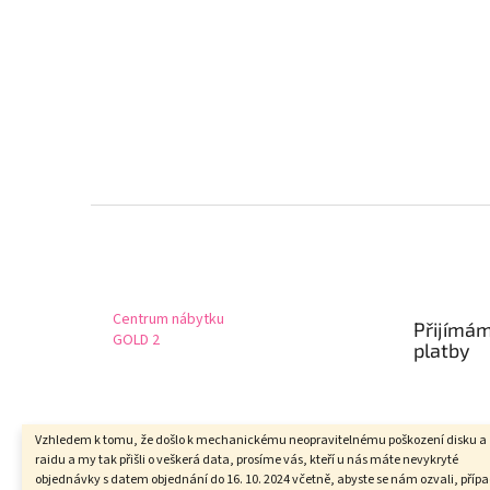
Z
á
p
a
t
Centrum nábytku
Přijímám
í
GOLD 2
platby
Vzhledem k tomu, že došlo k mechanickému neopravitelnému poškození disku a
raidu a my tak přišli o veškerá data, prosíme vás, kteří u nás máte nevykryté
objednávky s datem objednání do 16. 10. 2024 včetně, abyste se nám ozvali, příp