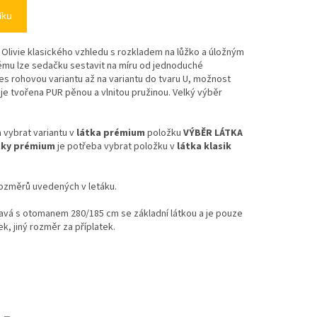
íku
Olivie klasického vzhledu s rozkladem na lůžko a úložným
tému lze sedačku sestavit na míru od jednoduché
s rohovou variantu až na variantu do tvaru U, možnost
 je tvořena PUR pěnou a vlnitou pružinou. Velký výběr
 vybrat variantu v
látka prémium
položku
VÝBĚR LÁTKA
tky prémium
je potřeba vybrat položku v
látka klasik
rozměrů uvedených v letáku.
ravá s otomanem 280/185 cm se základní látkou a je pouze
ek, jiný rozměr za příplatek.