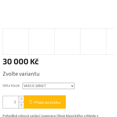
30 000 Kč
Měrná
Zvolte variantu
cena:
látka klasik
Přidat do košíku
Pohodlná rohová sedací souprava Olivie klasického vzhledu s