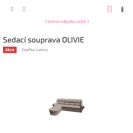
Přejít
NÁKUP
na
obsah
KOŠÍK
Centrum nábytku GOLD 2
Sedací souprava OLIVIE
Značka:
Lumco
Akce