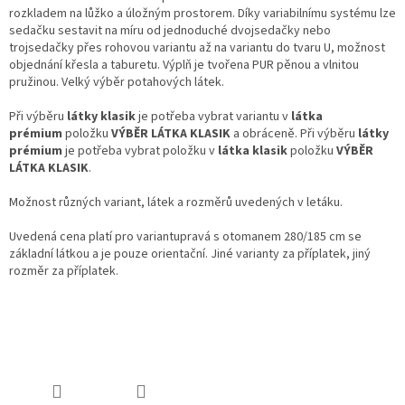
rozkladem na lůžko a úložným prostorem. Díky variabilnímu systému lze
sedačku sestavit na míru od jednoduché dvojsedačky nebo
trojsedačky přes rohovou variantu až na variantu do tvaru U, možnost
objednání křesla a taburetu. Výplň je tvořena PUR pěnou a vlnitou
pružinou. Velký výběr potahových látek.
Při výběru
látky klasik
je potřeba vybrat variantu v
látka
prémium
položku
VÝBĚR LÁTKA KLASIK
a obráceně. Při výběru
látky
prémium
je potřeba vybrat položku v
látka klasik
položku
VÝBĚR
LÁTKA KLASIK
.
Možnost různých variant, látek a rozměrů uvedených v letáku.
Uvedená cena platí pro variantupravá s otomanem 280/185 cm se
základní látkou a je pouze orientační. Jiné varianty za příplatek, jiný
rozměr za příplatek.