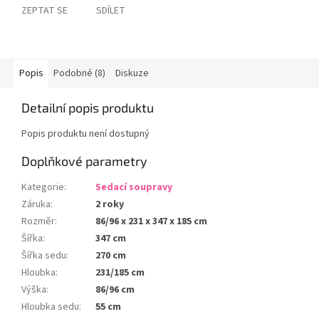
ZEPTAT SE
SDÍLET
Popis
Podobné (8)
Diskuze
Detailní popis produktu
Popis produktu není dostupný
Doplňkové parametry
Kategorie
:
Sedací soupravy
Záruka
:
2 roky
Rozměr
:
86/96 x 231 x 347 x 185 cm
Šířka
:
347 cm
Šířka sedu
:
270 cm
Hloubka
:
231/185 cm
Výška
:
86/96 cm
Hloubka sedu
:
55 cm