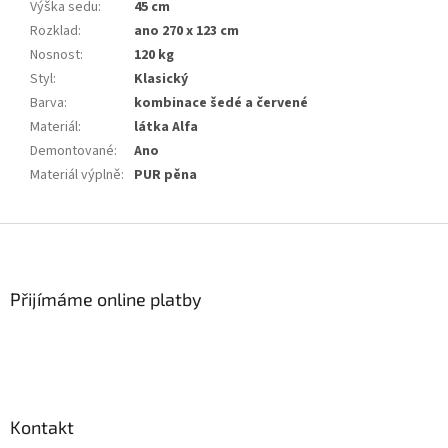
Výška sedu
:
45 cm
Rozklad
:
ano 270 x 123 cm
Nosnost
:
120 kg
Styl
:
Klasický
Barva
:
kombinace šedé a červené
Materiál
:
látka Alfa
Demontované
:
Ano
Materiál výplně
:
PUR pěna
Z
á
p
a
Přijímáme online platby
t
í
Kontakt