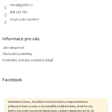
misa
@
gold2.cz
608 318 783
Co je u nás nového?
Informace pro vás
Jak nakupovat
Obchodní podmínky
Podmínky ochrany osobních údajů
Facebook
Vzhledem k tomu, že došlo k mechanickému neopravitelnému
Vytvořil Shoptet
poškození disku a raidu a my tak přišli o veškerá data, prosíme vás,
kteří u nás máte nevykryté objednávky s datem objednání do 16. 10.